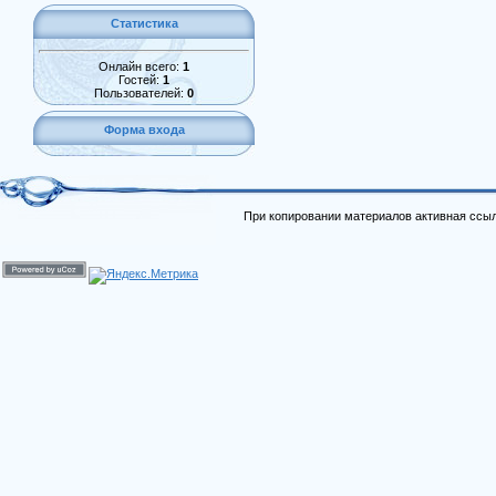
Статистика
Онлайн всего:
1
Гостей:
1
Пользователей:
0
Форма входа
При копировании материалов активная ссыл