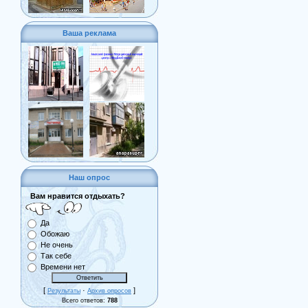
Ваша реклама
Наш опрос
Вам нравится отдыхать?
Да
Обожаю
Не очень
Так себе
Времени нет
[
·
]
Результаты
Архив опросов
Всего ответов:
788