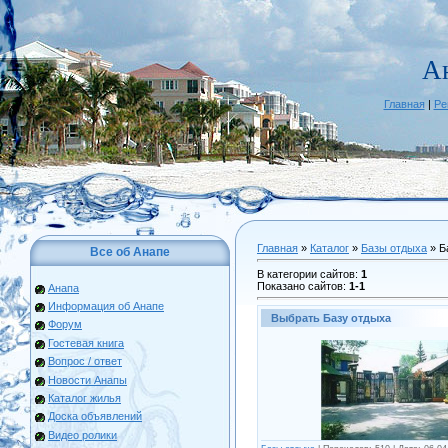
А
Главная
|
Ре
Главная
»
Каталог
»
Базы отдыха
» Б
Все об Анапе
В категории сайтов
:
1
Показано сайтов
:
1-1
Анапа
Информация об Анапе
Выбрать Базу отдыха
Форум
Гостевая книга
Вопрос / ответ
Новости Анапы
Каталог жилья
Доска объявлений
Видео ролики