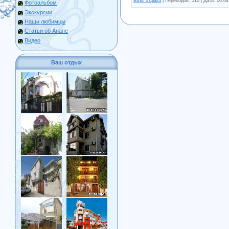
Базы отдыха
|
Переходов:
510
|
Дата:
06.04
Фотоальбом
Экскурсии
Наши любимцы
Статьи об Анапе
Видео
Ваш отдых