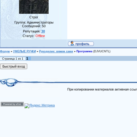
Строг
Группа: Администраторы
Сообщений:
50
Репутация:
30
Статус:
Offline
Форум
»
УМЕЛЫЕ РУЧКИ
»
Рукоделие: вяжем сами
»
Программа
(DJVUCNTL)
1
Страница
1
из
1
При копировании материалов активная ссыл