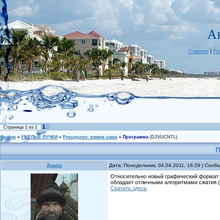
А
Главная
|
Ре
1
Страница
1
из
1
Форум
»
УМЕЛЫЕ РУЧКИ
»
Рукоделие: вяжем сами
»
Программа
(DJVUCNTL)
П
Анапа
Дата: Понедельник, 04.04.2011, 16:29 | Соо
Относительно новый графический формат D
обладает отличными алгоритмами сжатия (т
Скачать здесь