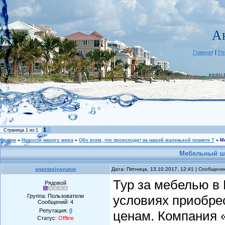
А
Главная
|
Ре
1
Страница
1
из
1
Форум
»
Новости нашего мира
»
Обо всем, что происходит на нашей маленькой планете ?
»
М
Мебельный ш
anastasiyayusip
Дата: Пятница, 13.10.2017, 12:41 | Сообщен
Тур за мебелью в
Рядовой
Группа: Пользователи
условиях приобре
Сообщений:
4
Репутация:
0
ценам. Компания 
Статус:
Offline