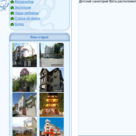
Детский санаторий Вита расположилс
Фотоальбом
Экскурсии
Наши любимцы
Статьи об Анапе
Видео
Ваш отдых