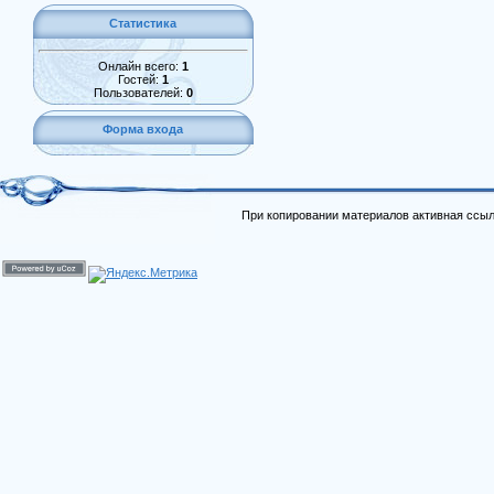
Статистика
Онлайн всего:
1
Гостей:
1
Пользователей:
0
Форма входа
При копировании материалов активная ссыл