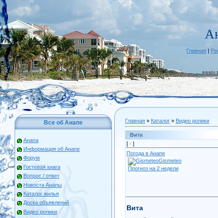
А
Главная
|
Ре
Главная
»
Каталог
»
Видео ролики
Все об Анапе
Вита
Анапа
[ ·
]
Информация об Анапе
Погода в Анапе
Форум
Gismeteo
Гостевая книга
Прогноз на 2 недели
Вопрос / ответ
Новости Анапы
Каталог жилья
Доска объявлений
Вита
Видео ролики