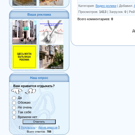
Категория
:
Видео ролики
|
Добавил
:
Просмотров
:
1413
|
Загрузок
:
0
|
Рей
Ваша реклама
Всего комментариев
:
0
Д
Наш опрос
Вам нравится отдыхать?
Да
Обожаю
Не очень
Так себе
Времени нет
[
·
]
Результаты
Архив опросов
Всего ответов:
788