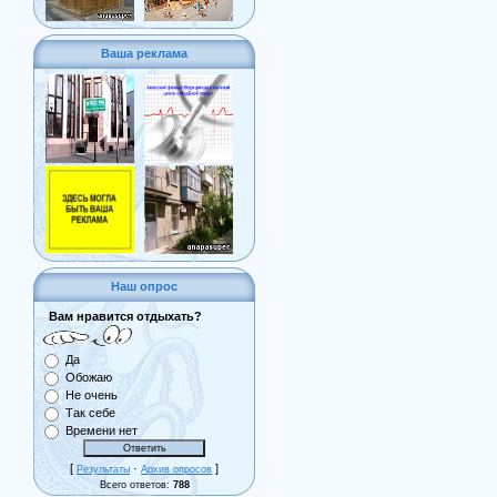
Ваша реклама
Наш опрос
Вам нравится отдыхать?
Да
Обожаю
Не очень
Так себе
Времени нет
[
·
]
Результаты
Архив опросов
Всего ответов:
788