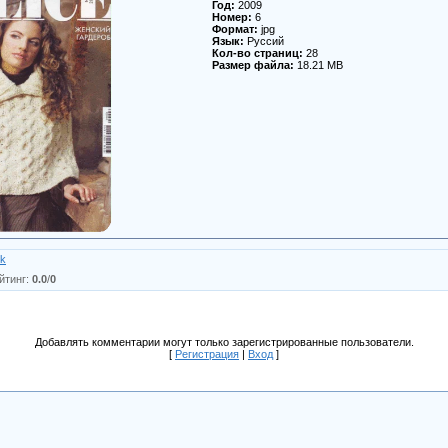
Год:
2009
Номер:
6
Формат:
jpg
Язык:
Руссий
Кол-во страниц:
28
Размер файла:
18.21 MB
ik
йтинг
:
0.0
/
0
Добавлять комментарии могут только зарегистрированные пользователи.
[
Регистрация
|
Вход
]