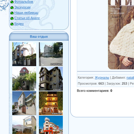
Фотоальбом
Экскурсии
Наши любимцы
Статьи об Анапе
Видео
Ваш отдых
Категория
:
Журналы
|
Добавил
:
natal
Просмотров
:
663
|
Загрузок
:
253
|
Ре
Всего комментариев
:
0