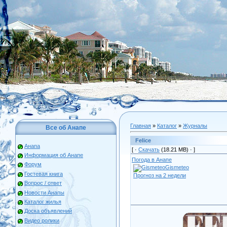
Главная
»
Каталог
»
Журналы
Все об Анапе
Felice
Анапа
[ ·
Скачать
(18.21 МВ) ·
]
Информация об Анапе
Погода в Анапе
Форум
Gismeteo
Гостевая книга
Прогноз на 2 недели
Вопрос / ответ
Новости Анапы
Каталог жилья
Доска объявлений
Видео ролики