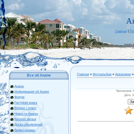
А
Главная
|
Ре
Главная
»
Фотоальбом
»
Аквапарки
»
Все об Анапе
Анапа
Просмотров
: 
Информация об Анапе
Дата
: 
Форум
Гостевая книга
Вопрос / ответ
Новости Анапы
Каталог жилья
Доска объявлений
Видео ролики