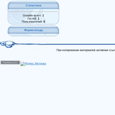
Статистика
Онлайн всего:
1
Гостей:
1
Пользователей:
0
Форма входа
При копировании материалов активная ссыл