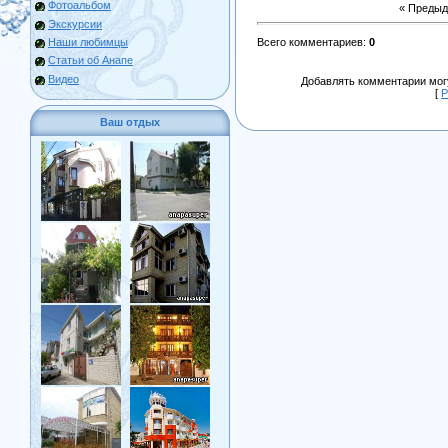
Фотоальбом
« Преды
Экскурсии
Наши любимцы
Всего комментариев
:
0
Статьи об Анапе
Видео
Добавлять комментарии могу
[
Р
Ваш отдых