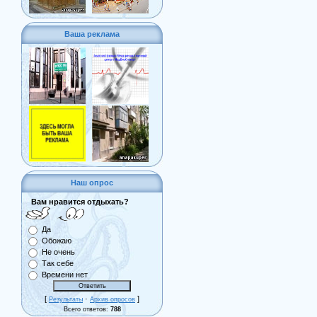
Ваша реклама
Наш опрос
Вам нравится отдыхать?
Да
Обожаю
Не очень
Так себе
Времени нет
[
·
]
Результаты
Архив опросов
Всего ответов:
788