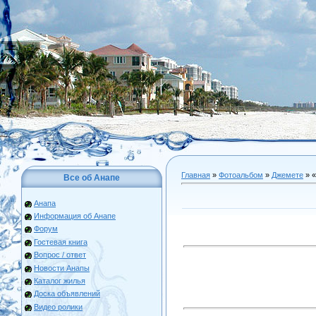
Главная
»
Фотоальбом
»
Джемете
» 
Все об Анапе
Анапа
Информация об Анапе
Форум
Гостевая книга
Вопрос / ответ
Новости Анапы
Каталог жилья
Доска объявлений
Видео ролики