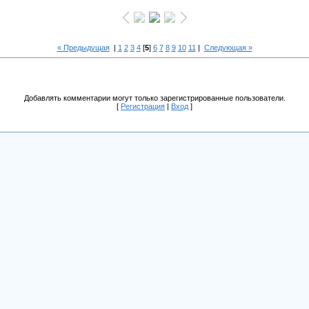
« Предыдущая
|
1
2
3
4
[
5
]
6
7
8
9
10
11
|
Следующая »
Добавлять комментарии могут только зарегистрированные пользователи.
[
Регистрация
|
Вход
]