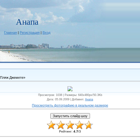
Анапа
Главная
|
Регистрация
|
Вход
«Пляж Джемете»
Просмотров
: 1038 |
Размеры
: 640x480px/50.3Kb
Дата
: 05.09.2009 |
Добавил
:
Анапа
Просмотреть фотографию в реальном размере
Рейтинг
:
4.7
/
3