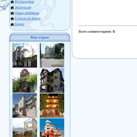
Фотоальбом
Экскурсии
Наши любимцы
Статьи об Анапе
Видео
Всего комментариев
:
0
Ваш отдых