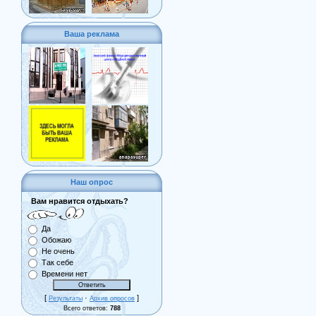
Ваша реклама
Наш опрос
Вам нравится отдыхать?
Да
Обожаю
Не очень
Так себе
Времени нет
[
·
]
Результаты
Архив опросов
Всего ответов:
788