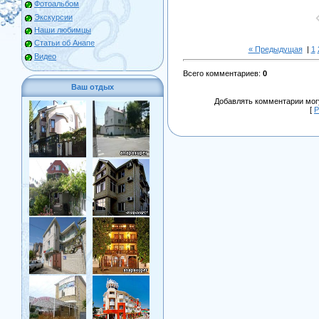
Фотоальбом
Экскурсии
Наши любимцы
Статьи об Анапе
« Предыдущая
|
1
Видео
Всего комментариев
:
0
Ваш отдых
Добавлять комментарии могу
[
Р