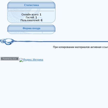
Статистика
Онлайн всего:
1
Гостей:
1
Пользователей:
0
Форма входа
При копировании материалов активная ссыл