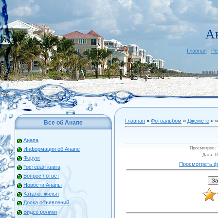
А
Главная
|
Ре
Главная
»
Фотоальбом
»
Джемете
» 
Все об Анапе
Анапа
Просмотров
:
Информация об Анапе
Дата
: 
Форум
Просмотреть ф
Гостевая книга
Вопрос / ответ
Новости Анапы
Каталог жилья
Доска объявлений
Видео ролики