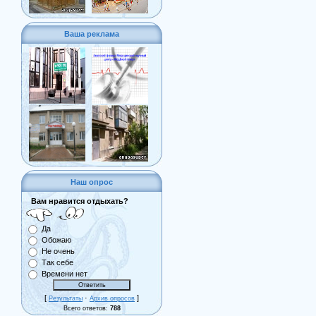
Ваша реклама
Наш опрос
Вам нравится отдыхать?
Да
Обожаю
Не очень
Так себе
Времени нет
[
·
]
Результаты
Архив опросов
Всего ответов:
788