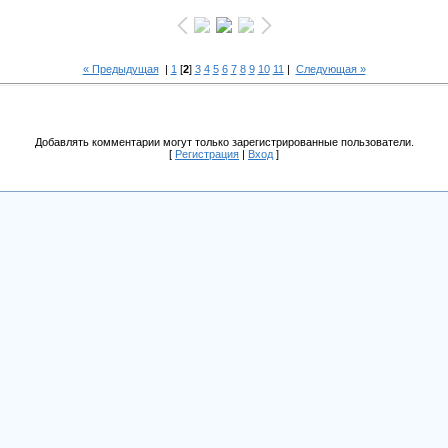
« Предыдущая
|
1
[
2
]
3
4
5
6
7
8
9
10
11
|
Следующая »
Добавлять комментарии могут только зарегистрированные пользователи.
[
Регистрация
|
Вход
]