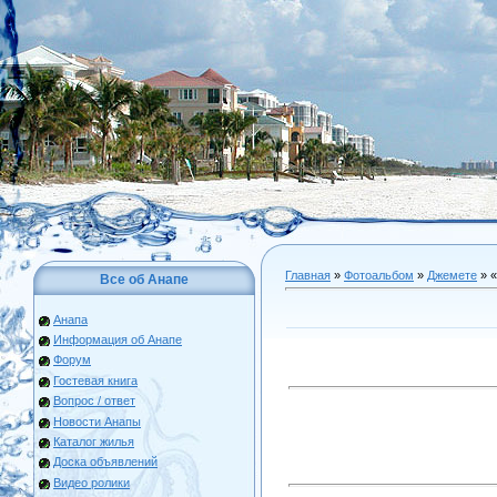
Главная
»
Фотоальбом
»
Джемете
» 
Все об Анапе
Анапа
Информация об Анапе
Форум
Гостевая книга
Вопрос / ответ
Новости Анапы
Каталог жилья
Доска объявлений
Видео ролики