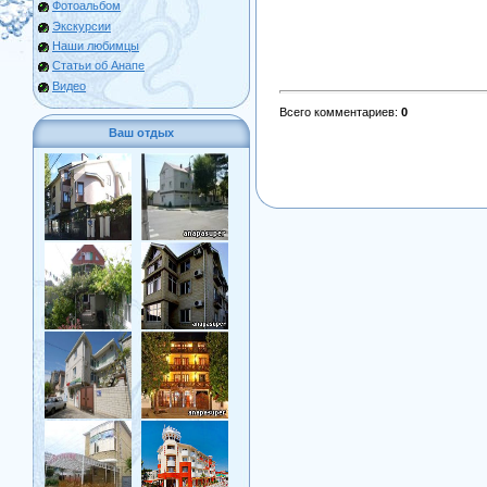
Фотоальбом
Экскурсии
Наши любимцы
Статьи об Анапе
Видео
Всего комментариев
:
0
Ваш отдых