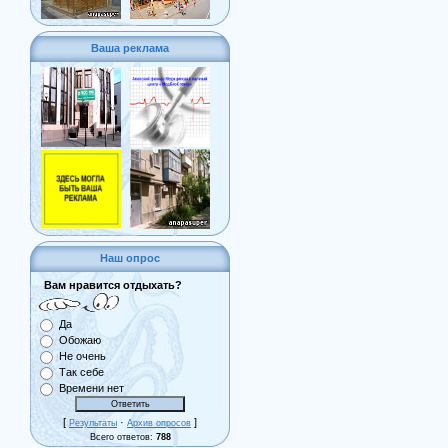
Ваша реклама
Наш опрос
Вам нравится отдыхать?
Да
Обожаю
Не очень
Так себе
Времени нет
[
·
]
Результаты
Архив опросов
Всего ответов:
788