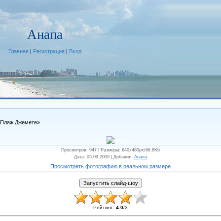
Анапа
Главная
|
Регистрация
|
Вход
«Пляж Джемете»
Просмотров
: 947 |
Размеры
: 640x480px/66.8Kb
Дата
: 05.09.2009 |
Добавил
:
Анапа
Просмотреть фотографию в реальном размере
Рейтинг
:
4.0
/
3