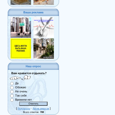
Ваша реклама
Наш опрос
Вам нравится отдыхать?
Да
Обожаю
Не очень
Так себе
Времени нет
[
·
]
Результаты
Архив опросов
Всего ответов:
788