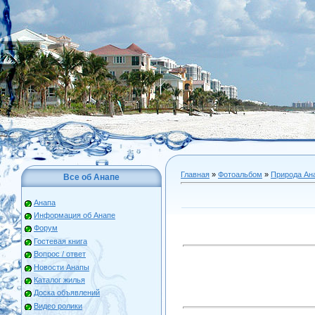
Главная
»
Фотоальбом
»
Природа Ан
Все об Анапе
Анапа
Информация об Анапе
Форум
Гостевая книга
Вопрос / ответ
Новости Анапы
Каталог жилья
Доска объявлений
Видео ролики