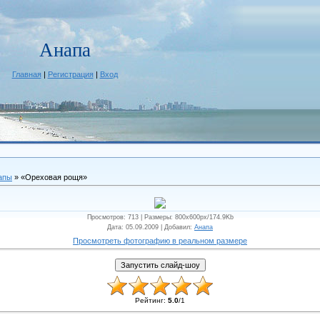
Анапа
Главная
|
Регистрация
|
Вход
апы
» «Ореховая рощя»
Просмотров
: 713 |
Размеры
: 800x600px/174.9Kb
Дата
: 05.09.2009 |
Добавил
:
Анапа
Просмотреть фотографию в реальном размере
Рейтинг
:
5.0
/
1