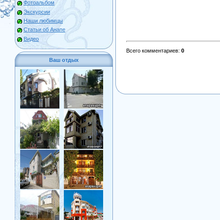
Фотоальбом
Экскурсии
Наши любимцы
Статьи об Анапе
Видео
Всего комментариев
:
0
Ваш отдых