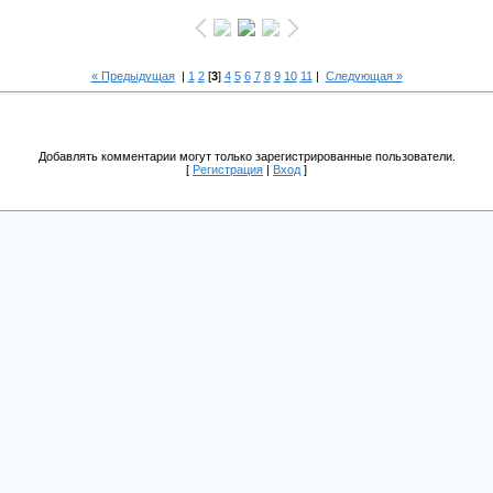
« Предыдущая
|
1
2
[
3
]
4
5
6
7
8
9
10
11
|
Следующая »
Добавлять комментарии могут только зарегистрированные пользователи.
[
Регистрация
|
Вход
]