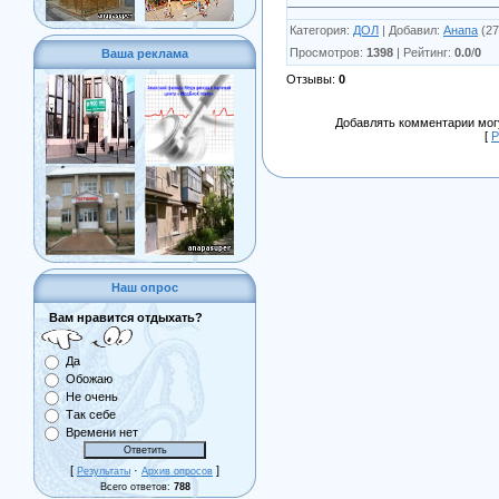
Категория
:
ДОЛ
|
Добавил
:
Анапа
(27
Просмотров
:
1398
|
Рейтинг
:
0.0
/
0
Ваша реклама
Отзывы
:
0
Добавлять комментарии могу
[
Р
Наш опрос
Вам нравится отдыхать?
Да
Обожаю
Не очень
Так себе
Времени нет
[
·
]
Результаты
Архив опросов
Всего ответов:
788