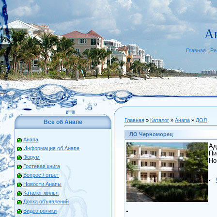
А
Главная
|
Ре
Главная
»
Каталог
»
Анапа
»
ДОЛ
Все об Анапе
ЛО Черноморец
Анапа
Ад
Информация об Анапе
Пи
Форум
Но
Гостевая книга
Вопрос / ответ
Новости Анапы
Каталог жилья
Доска объявлений
Видео ролики