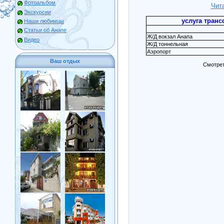
Фотоальбом
Чит
Экскурсии
услуга трансф
Наши любимцы
Статьи об Анапе
Ж/Д вокзал Анапа
Видео
Ж/Д тоннельная
Аэропорт
Ваш отдых
Смотрет