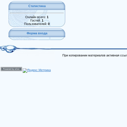
Статистика
Онлайн всего:
1
Гостей:
1
Пользователей:
0
Форма входа
При копировании материалов активная ссыл