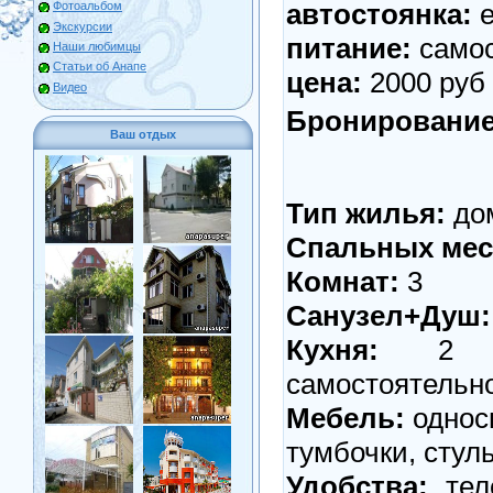
автостоянка:
е
Фотоальбом
Экскурсии
питание:
самос
Наши любимцы
Статьи об Анапе
цена:
2000 руб
Видео
Бронирование
Ваш отдых
Тип жилья:
дом
Спальных мес
Комнат:
3
Санузел+Душ:
Кухня:
2 кух
самостоятельн
Мебель:
односп
тумбочки, стул
Удобства:
теле