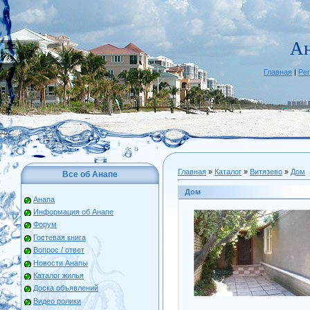
Ан
Главная
|
Ре
Главная
»
Каталог
»
Витязево
»
Дом
Все об Анапе
Дом
Анапа
Информация об Анапе
Форум
Гостевая книга
Вопрос / ответ
Новости Анапы
Каталог жилья
Доска объявлений
Видео ролики