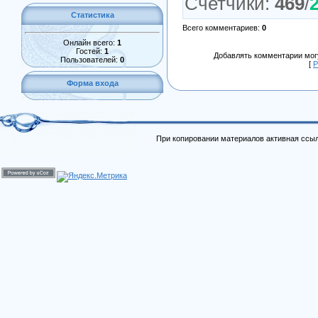
Счетчики
:
469
/
Статистика
Всего комментариев
:
0
Онлайн всего:
1
Гостей:
1
Добавлять комментарии могу
Пользователей:
0
[
Р
Форма входа
При копировании материалов активная ссыл