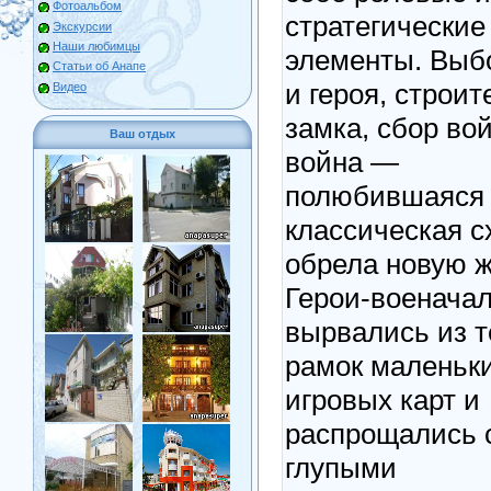
Фотоальбом
стратегические
Экскурсии
Наши любимцы
элементы. Выб
Статьи об Анапе
и героя, строит
Видео
замка, сбор вой
Ваш отдых
война —
полюбившаяся
классическая с
обрела новую ж
Герои-военача
вырвались из 
рамок маленьк
игровых карт и
распрощались 
глупыми