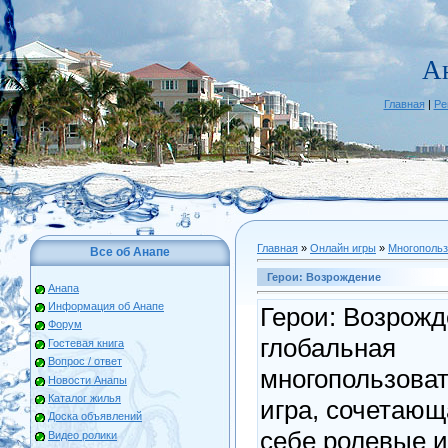
А
Главная
|
Ре
Главная
»
Онлайн игры
»
Многопольз
Все об Анапе
Герои: Возрождение
Анапа
Информация об Анапе
Герои: Возрожд
Форум
глобальная
Гостевая книга
Вопрос / ответ
многопользова
Новости Анапы
Каталог жилья
игра, сочетающ
Доска объявлений
себе ролевые и
Видео ролики