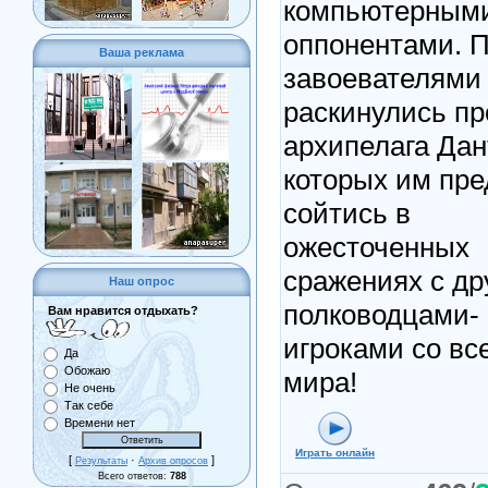
компьютерным
оппонентами. 
Ваша реклама
завоевателями
раскинулись п
архипелага Дан
которых им пре
сойтись в
ожесточенных
сражениях с др
Наш опрос
полководцами-
Вам нравится отдыхать?
игроками со вс
Да
Обожаю
мира!
Не очень
Так себе
Времени нет
Играть онлайн
[
·
]
Результаты
Архив опросов
Всего ответов:
788