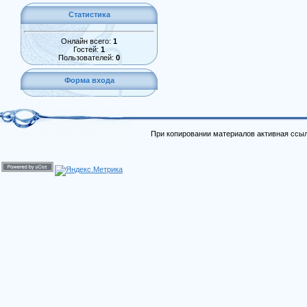
Статистика
Онлайн всего:
1
Гостей:
1
Пользователей:
0
Форма входа
При копировании материалов активная ссыл