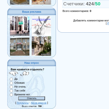
Счетчики
:
424
/
50
Всего комментариев
:
0
Ваша реклама
Добавлять комментарии могу
[
Р
Наш опрос
Вам нравится отдыхать?
Да
Обожаю
Не очень
Так себе
Времени нет
[
·
]
Результаты
Архив опросов
Всего ответов:
788