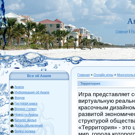
А
Главная
|
Ре
Главная
»
Онлайн игры
»
Многопольз
Все об Анапе
Территория
Анапа
Информация об Анапе
Игра представляет 
Форум
виртуальную реальн
Гостевая книга
красочным дизайном
Вопрос / ответ
развитой экономиче
Новости Анапы
структурой обществ
Каталог жилья
Доска объявлений
«Территория» - это 
Видео ролики
мир, города которог