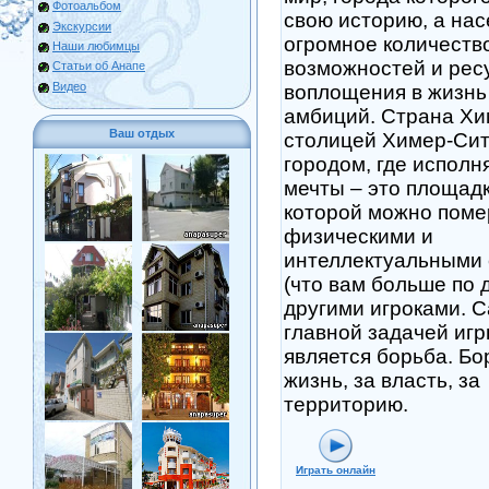
Фотоальбом
свою историю, а нас
Экскурсии
огромное количеств
Наши любимцы
возможностей и рес
Статьи об Анапе
Видео
воплощения в жизнь
амбиций. Страна Хи
Ваш отдых
столицей Химер-Сит
городом, где исполн
мечты – это площадк
которой можно поме
физическими и
интеллектуальными
(что вам больше по 
другими игроками. 
главной задачей иг
является борьба. Бо
жизнь, за власть, за
территорию.
Играть онлайн