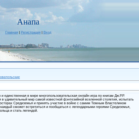
Анапа
Главная
|
Регистрация
|
Вход
овательские
и единственная в мире многопользовательская онлайн игра по книгам Дж.Р.Р.
ся в удивительный мир самой известной фэнтезийной вселенной столетия, испытать
осторах Средиземья и принять участие в войне с самим Темным Властелином
 каждый сможет встретиться и пообщаться с легендарными героями Средиземья,
ольца и стать легендой.