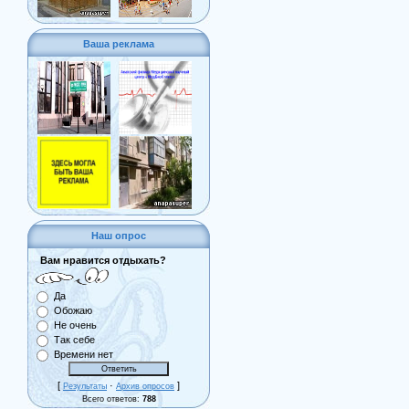
Ваша реклама
Наш опрос
Вам нравится отдыхать?
Да
Обожаю
Не очень
Так себе
Времени нет
[
·
]
Результаты
Архив опросов
Всего ответов:
788