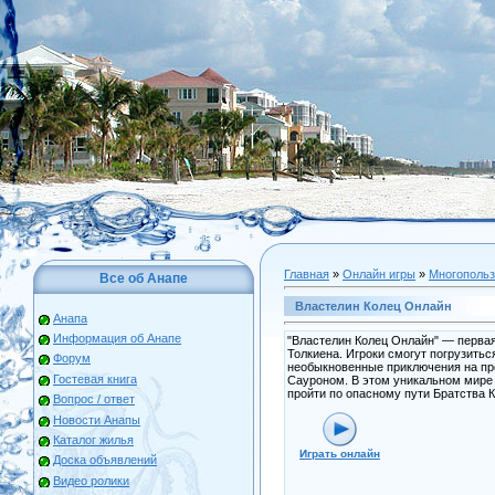
Главная
»
Онлайн игры
»
Многопольз
Все об Анапе
Властелин Колец Онлайн
Анапа
Информация об Анапе
"Властелин Колец Онлайн" — первая 
Толкиена. Игроки смогут погрузить
Форум
необыкновенные приключения на пр
Гостевая книга
Сауроном. В этом уникальном мире
пройти по опасному пути Братства К
Вопрос / ответ
Новости Анапы
Каталог жилья
Играть онлайн
Доска объявлений
Видео ролики