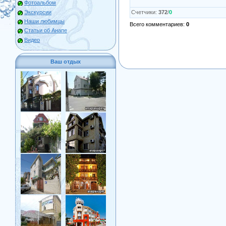
Фотоальбом
Экскурсии
Счетчики
:
372
/
0
Наши любимцы
Всего комментариев
:
0
Статьи об Анапе
Видео
Ваш отдых