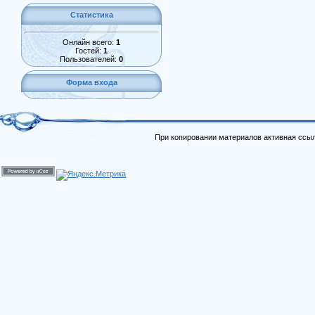
Статистика
Онлайн всего:
1
Гостей:
1
Пользователей:
0
Форма входа
При копировании материалов активная ссыл