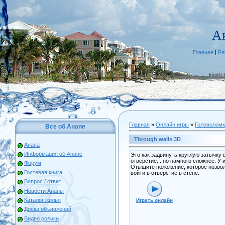
А
Главная
|
Ре
Главная
»
Онлайн игры
»
Головоломк
Все об Анапе
Through walls 3D
Анапа
Информация об Анапе
Это как задвинуть круглую затычку 
отверстие... но намного сложнее. У 
Форум
Отыщите положение, которое позво
Гостевая книга
войти в отверстие в стене.
Вопрос / ответ
Новости Анапы
Каталог жилья
Играть онлайн
Доска объявлений
Видео ролики