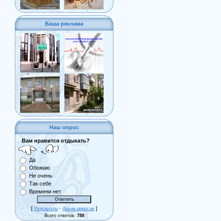
Ваша реклама
Наш опрос
Вам нравится отдыхать?
Да
Обожаю
Не очень
Так себе
Времени нет
[
·
]
Результаты
Архив опросов
Всего ответов:
788