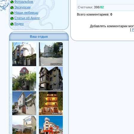
Фотоальбом
Экскурсии
Счетчики
:
398
/
82
Наши любимцы
Всего комментариев
:
0
Статьи об Анапе
Видео
Добавлять комментарии могу
[
Р
Ваш отдых