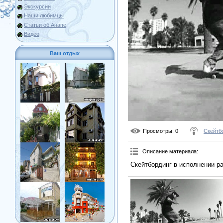
Экскурсии
Наши любимцы
Статьи об Анапе
Видео
Ваш отдых
Просмотры
: 0
Скейтб
Описание материала
:
Скейтбординг в исполнении р