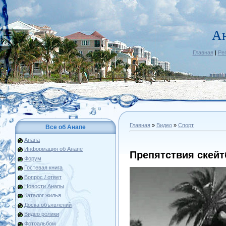
А
Главная
|
Ре
Главная
»
Видео
»
Спорт
Все об Анапе
Анапа
Информация об Анапе
Препятствия скейт
Форум
Гостевая книга
Вопрос / ответ
Новости Анапы
Каталог жилья
Доска объявлений
Видео ролики
Фотоальбом