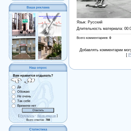
Ваша реклама
Язык
: Русский
Длительность материала
: 00:
Всего комментариев
:
0
Добавлять комментарии могу
[
Р
Наш опрос
Вам нравится отдыхать?
Да
Обожаю
Не очень
Так себе
Времени нет
[
·
]
Результаты
Архив опросов
Всего ответов:
788
Статистика