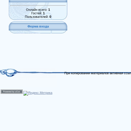
Онлайн всего:
1
Гостей:
1
Пользователей:
0
Форма входа
При копировании материалов активная ссыл