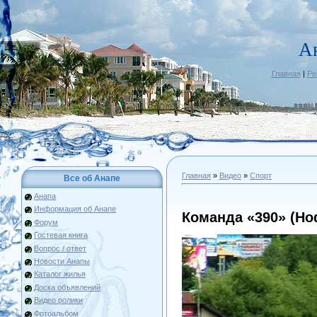
А
Главная
|
Ре
Главная
»
Видео
»
Спорт
Все об Анапе
Анапа
Информация об Анапе
Команда «390» (Но
Форум
Гостевая книга
Вопрос / ответ
Новости Анапы
Каталог жилья
Доска объявлений
Видео ролики
Фотоальбом