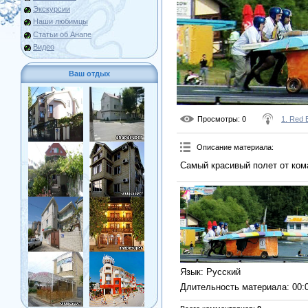
Экскурсии
Наши любимцы
Статьи об Анапе
Видео
Ваш отдых
Просмотры
: 0
1. Red B
Описание материала
:
Самый красивый полет от ком
Язык
: Русский
Длительность материала
: 00: