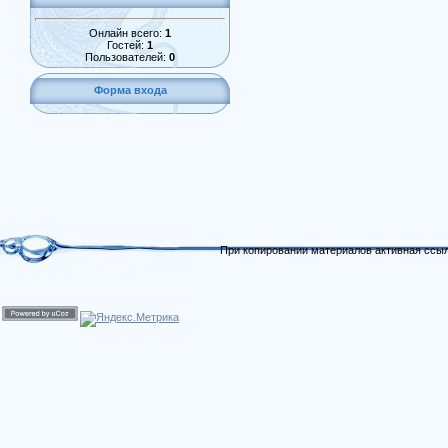
Онлайн всего:
1
Гостей:
1
Пользователей:
0
Форма входа
При копировании материалов активная ссыл