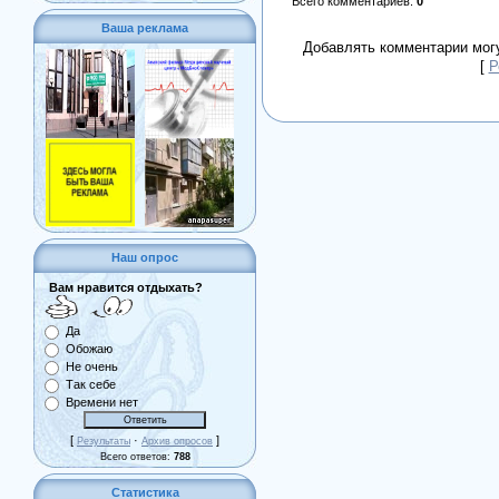
Всего комментариев
:
0
Ваша реклама
Добавлять комментарии могу
[
Р
Наш опрос
Вам нравится отдыхать?
Да
Обожаю
Не очень
Так себе
Времени нет
[
·
]
Результаты
Архив опросов
Всего ответов:
788
Статистика