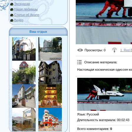
Экскурсии
Наши любимцы
Статьи об Анапе
Видео
Ваш отдых
Просмотры
: 0
1. Red B
Описание материала
:
Настоящая космическая одиссея кома
Язык
: Русский
Длительность материала
: 00:02:43
Всего комментариев
:
0