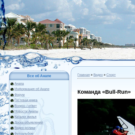
Главная
»
Видео
»
Спорт
Все об Анапе
Анапа
Информация об Анапе
Команда «Bull-Run»
Форум
Гостевая книга
Вопрос / ответ
Новости Анапы
Каталог жилья
Доска объявлений
Видео ролики
Фотоальбом