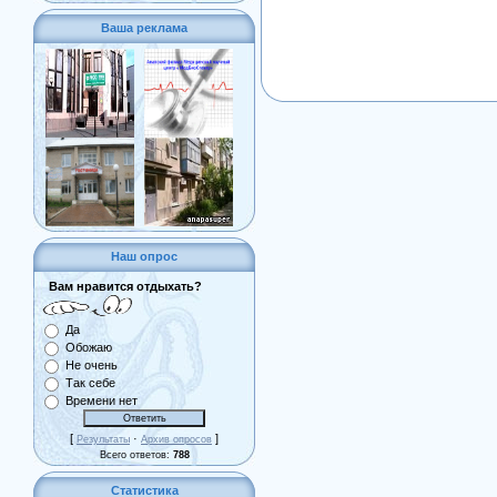
Ваша реклама
Наш опрос
Вам нравится отдыхать?
Да
Обожаю
Не очень
Так себе
Времени нет
[
·
]
Результаты
Архив опросов
Всего ответов:
788
Статистика