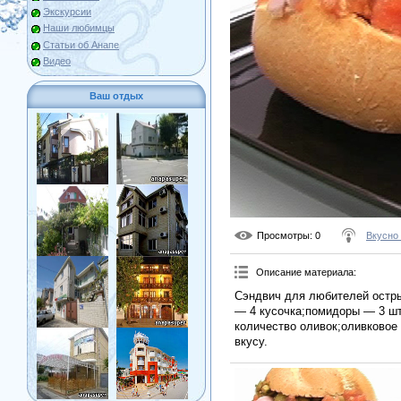
Экскурсии
Наши любимцы
Статьи об Анапе
Видео
Ваш отдых
Просмотры
: 0
Вкусно
Описание материала
:
Сэндвич для любителей остры
— 4 кусочка;помидоры — 3 шт
количество оливок;оливковое 
вкусу.