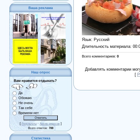
Ваша реклама
Язык
: Русский
Длительность материала
: 00:
Всего комментариев
:
0
Добавлять комментарии могу
Наш опрос
[
Р
Вам нравится отдыхать?
Да
Обожаю
Не очень
Так себе
Времени нет
[
·
]
Результаты
Архив опросов
Всего ответов:
788
Статистика