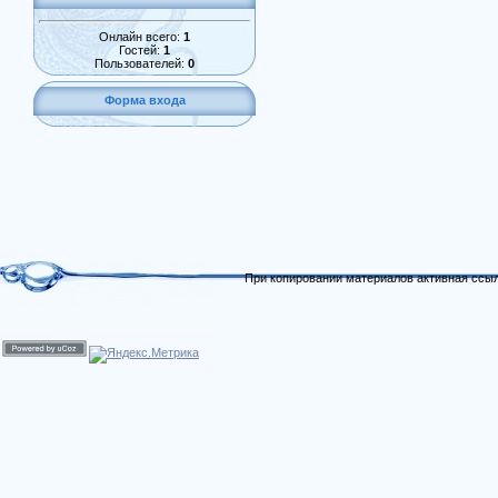
Онлайн всего:
1
Гостей:
1
Пользователей:
0
Форма входа
При копировании материалов активная ссыл