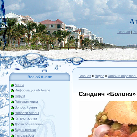
А
Главная
|
Ре
Главная
»
Видео
»
Хобби и образова
Все об Анапе
Анапа
Информация об Анапе
Сэндвич «Болонэ»
Форум
Гостевая книга
Вопрос / ответ
Новости Анапы
Каталог жилья
Доска объявлений
Видео ролики
Фотоальбом