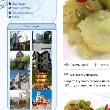
Экскурсии
Наши любимцы
Статьи об Анапе
Видео
Ваш отдых
Просмотры
: 0
Вкусно
Описание материала
:
Рецепт вкусного гарнира из 
1/2 штуки;перец — 1 штука;чи