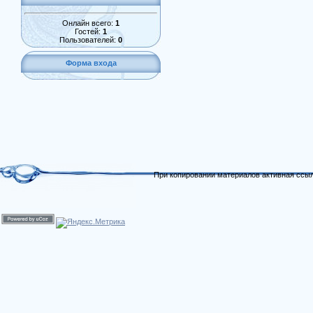
Онлайн всего:
1
Гостей:
1
Пользователей:
0
Форма входа
При копировании материалов активная ссыл