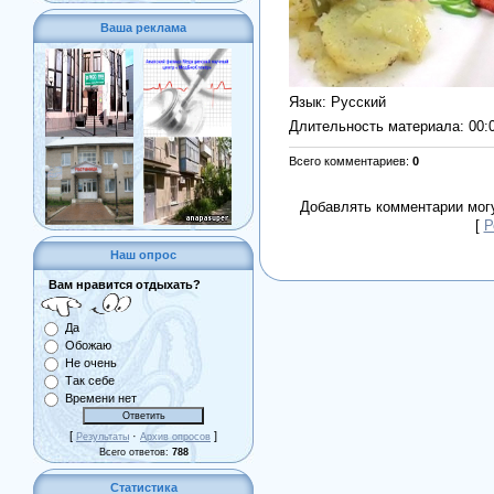
Ваша реклама
Язык
: Русский
Длительность материала
: 00:
Всего комментариев
:
0
Добавлять комментарии могу
[
Р
Наш опрос
Вам нравится отдыхать?
Да
Обожаю
Не очень
Так себе
Времени нет
[
·
]
Результаты
Архив опросов
Всего ответов:
788
Статистика