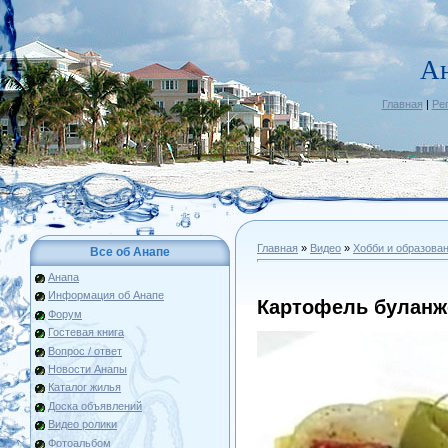
А
Главная
|
Ре
Главная
»
Видео
»
Хобби и образова
Все об Анапе
Анапа
Информация об Анапе
Картофель буланж
Форум
Гостевая книга
Вопрос / ответ
Новости Анапы
Каталог жилья
Доска объявлений
Видео ролики
Фотоальбом