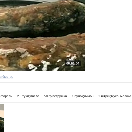
00:01:04
и быстро
:форель — 2 штуки;масло — 50 гр;петрушка — 1 пучок;лимон — 2 штуки;мука, молоко.