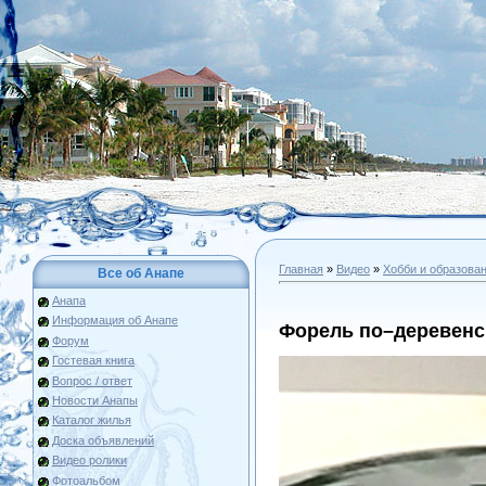
Главная
»
Видео
»
Хобби и образова
Все об Анапе
Анапа
Информация об Анапе
Форель по–деревенс
Форум
Гостевая книга
Вопрос / ответ
Новости Анапы
Каталог жилья
Доска объявлений
Видео ролики
Фотоальбом