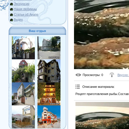
Экскурсии
Наши любимцы
Статьи об Анапе
Видео
Ваш отдых
Просмотры
: 0
Вкусно 
Описание материала
:
Рецепт приготовления рыбы.Состав