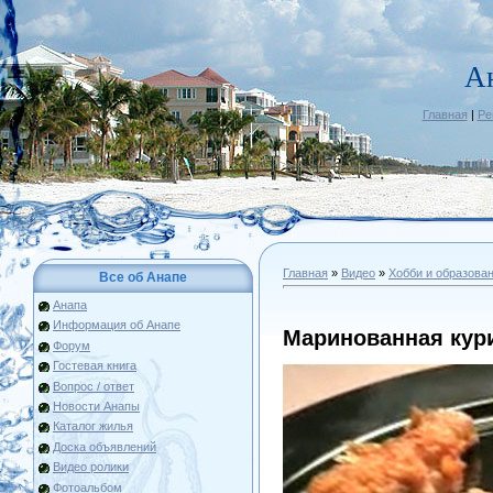
А
Главная
|
Ре
Главная
»
Видео
»
Хобби и образова
Все об Анапе
Анапа
Информация об Анапе
Маринованная кури
Форум
Гостевая книга
Вопрос / ответ
Новости Анапы
Каталог жилья
Доска объявлений
Видео ролики
Фотоальбом