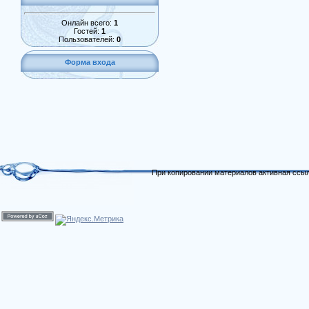
Онлайн всего:
1
Гостей:
1
Пользователей:
0
Форма входа
При копировании материалов активная ссыл