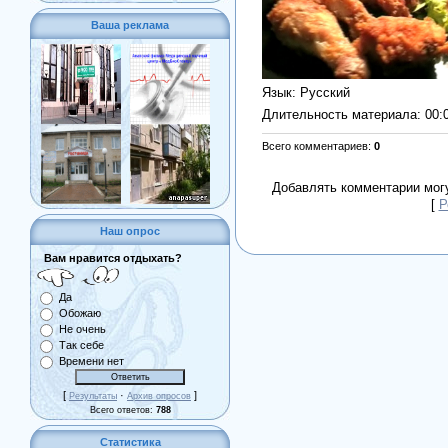
Ваша реклама
Язык
: Русский
Длительность материала
: 00:
Всего комментариев
:
0
Добавлять комментарии могу
[
Р
Наш опрос
Вам нравится отдыхать?
Да
Обожаю
Не очень
Так себе
Времени нет
[
·
]
Результаты
Архив опросов
Всего ответов:
788
Статистика