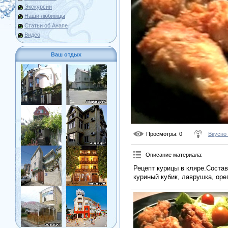
Экскурсии
Наши любимцы
Статьи об Анапе
Видео
Ваш отдых
Просмотры
: 0
Вкусно
Описание материала
:
Рецепт курицы в кляре.Состав
куриный кубик, лаврушка, орег