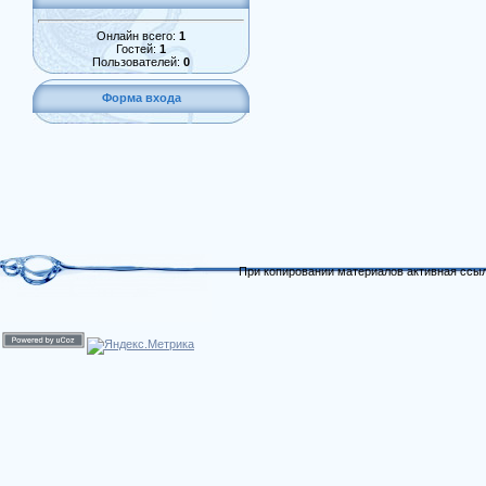
Онлайн всего:
1
Гостей:
1
Пользователей:
0
Форма входа
При копировании материалов активная ссыл