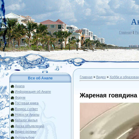
А
Главная
|
Ре
Главная
»
Видео
»
Хобби и образова
Все об Анапе
Анапа
Информация об Анапе
Жареная говядина
Форум
Гостевая книга
Вопрос / ответ
Новости Анапы
Каталог жилья
Доска объявлений
Видео ролики
Фотоальбом