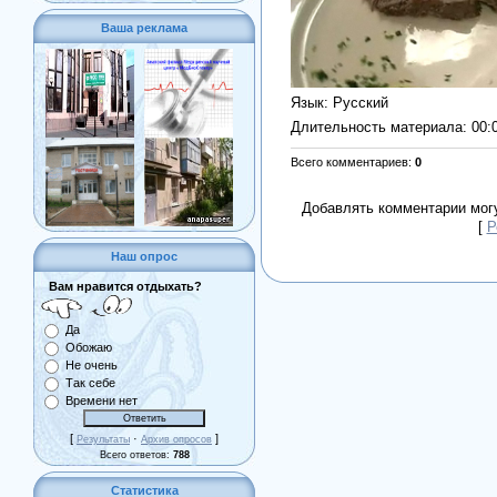
Ваша реклама
Язык
: Русский
Длительность материала
: 00:
Всего комментариев
:
0
Добавлять комментарии могу
[
Р
Наш опрос
Вам нравится отдыхать?
Да
Обожаю
Не очень
Так себе
Времени нет
[
·
]
Результаты
Архив опросов
Всего ответов:
788
Статистика