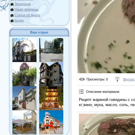
Экскурсии
Наши любимцы
Статьи об Анапе
Видео
Ваш отдых
Просмотры
: 0
Вкусно
Описание материала
:
Рецепт жареной говядины с с
кг;вино, мука, масло, соль, пе