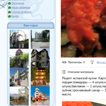
Экскурсии
Наши любимцы
Статьи об Анапе
Видео
Ваш отдых
Просмотры
: 0
Вкусно
Описание материала
:
Рецепт испанской кухни. Кар
порции:помидоры — 4 штуки;к
штука;баклажан — 1 штука;пе
зубчик;тросниковый сахар — 1
масло.