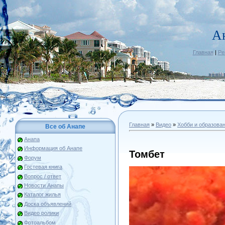
А
Главная
|
Ре
Главная
»
Видео
»
Хобби и образова
Все об Анапе
Анапа
Информация об Анапе
Томбет
Форум
Гостевая книга
Вопрос / ответ
Новости Анапы
Каталог жилья
Доска объявлений
Видео ролики
Фотоальбом