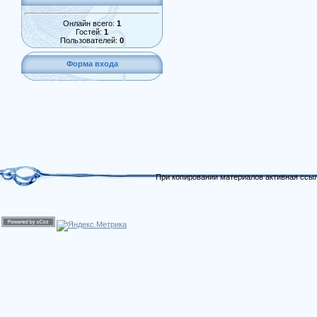
Онлайн всего:
1
Гостей:
1
Пользователей:
0
Форма входа
При копировании материалов активная ссыл