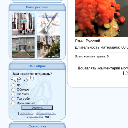
Ваша реклама
Язык
: Русский
Длительность материала
: 00:
Всего комментариев
:
0
Наш опрос
Добавлять комментарии могу
[
Р
Вам нравится отдыхать?
Да
Обожаю
Не очень
Так себе
Времени нет
[
·
]
Результаты
Архив опросов
Всего ответов:
788
Статистика