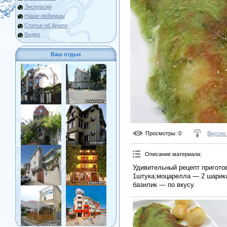
Экскурсии
Наши любимцы
Статьи об Анапе
Видео
Ваш отдых
Просмотры
: 0
Вкусно
Описание материала
:
Удивительный рецепт пригот
1штука;моцарелла — 2 шарика
базилик — по вкусу.