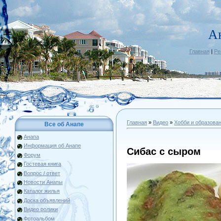
А
Главная
|
Ре
Главная
»
Видео
»
Хобби и образова
Все об Анапе
Анапа
Информация об Анапе
Сибас с сыром
Форум
Гостевая книга
Вопрос / ответ
Новости Анапы
Каталог жилья
Доска объявлений
Видео ролики
Фотоальбом