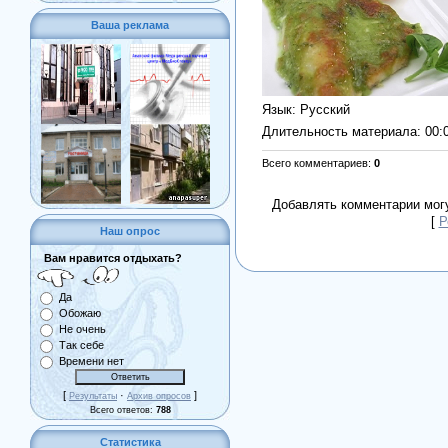
Ваша реклама
Язык
: Русский
Длительность материала
: 00:
Всего комментариев
:
0
Добавлять комментарии могу
[
Р
Наш опрос
Вам нравится отдыхать?
Да
Обожаю
Не очень
Так себе
Времени нет
[
·
]
Результаты
Архив опросов
Всего ответов:
788
Статистика