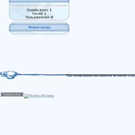
Онлайн всего:
1
Гостей:
1
Пользователей:
0
Форма входа
При копировании материалов активная ссыл