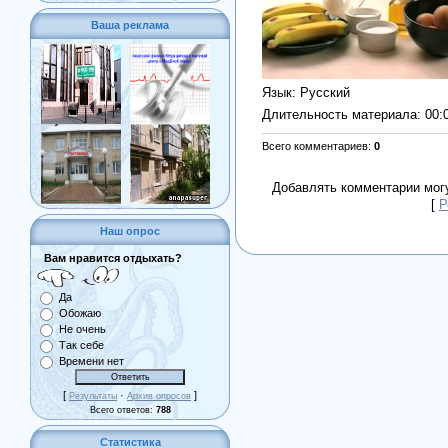
Ваша реклама
Язык
: Русский
Длительность материала
: 00:
Всего комментариев
:
0
Добавлять комментарии могу
[
Р
Наш опрос
Вам нравится отдыхать?
Да
Обожаю
Не очень
Так себе
Времени нет
[
·
]
Результаты
Архив опросов
Всего ответов:
788
Статистика