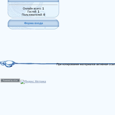
Онлайн всего:
1
Гостей:
1
Пользователей:
0
Форма входа
При копировании материалов активная ссыл