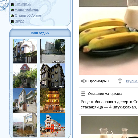
Экскурсии
Наши любимцы
Статьи об Анапе
Видео
Ваш отдых
Просмотры
: 0
Вкусно
Описание материала
:
Рецепт бананового десерта.С
стакан;яйца — 4 штуки;сахар,