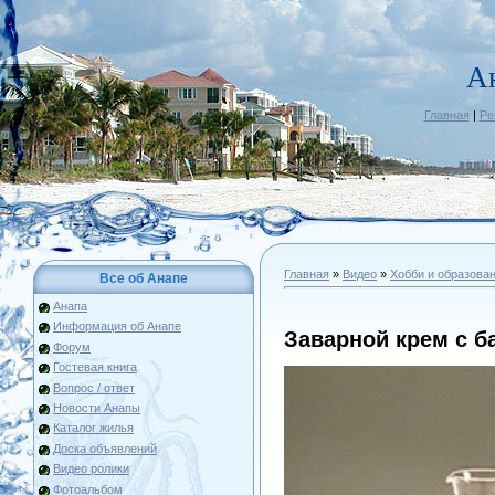
А
Главная
|
Ре
Главная
»
Видео
»
Хобби и образова
Все об Анапе
Анапа
Информация об Анапе
Заварной крем с б
Форум
Гостевая книга
Вопрос / ответ
Новости Анапы
Каталог жилья
Доска объявлений
Видео ролики
Фотоальбом