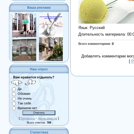
Ваша реклама
Язык
: Русский
Длительность материала
: 00:
Всего комментариев
:
0
Добавлять комментарии могу
[
Р
Наш опрос
Вам нравится отдыхать?
Да
Обожаю
Не очень
Так себе
Времени нет
[
·
]
Результаты
Архив опросов
Всего ответов:
788
Статистика