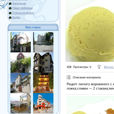
Экскурсии
Наши любимцы
Статьи об Анапе
Видео
Ваш отдых
Просмотры
: 0
Вкусно
Описание материала
:
Рецепт легкого мороженого с 
ложка;сливки — 2 стакана;яич