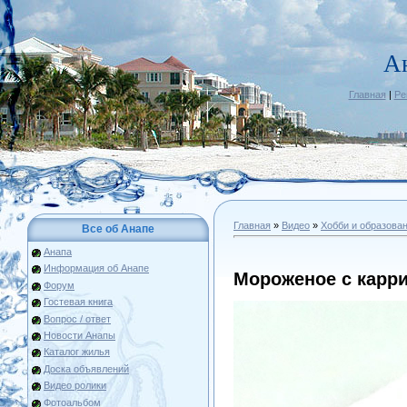
А
Главная
|
Ре
Главная
»
Видео
»
Хобби и образова
Все об Анапе
Анапа
Информация об Анапе
Мороженое с карр
Форум
Гостевая книга
Вопрос / ответ
Новости Анапы
Каталог жилья
Доска объявлений
Видео ролики
Фотоальбом