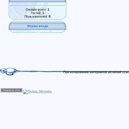
Онлайн всего:
1
Гостей:
1
Пользователей:
0
Форма входа
При копировании материалов активная ссыл