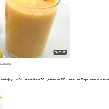
00:01:07
и быстро
телей фруктов.Состав:папайя — 50 гр;ананас — 150 гр;манго — 50 гр;соевое молоко —