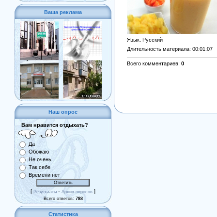
Ваша реклама
Язык
: Русский
Длительность материала
: 00:01:07
Всего комментариев
:
0
Наш опрос
Вам нравится отдыхать?
Да
Обожаю
Не очень
Так себе
Времени нет
[
·
]
Результаты
Архив опросов
Всего ответов:
788
Статистика