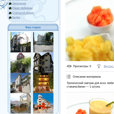
Экскурсии
Наши любимцы
Статьи об Анапе
Видео
Ваш отдых
Просмотры
: 0
Вкусно 
Описание материала
:
Тропический завтрак для всех люби
стакана;банан — 1 штука.