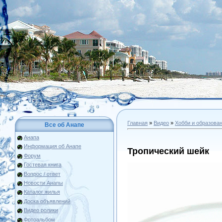
Главная
»
Видео
»
Хобби и образова
Все об Анапе
Анапа
Информация об Анапе
Тропический шейк
Форум
Гостевая книга
Вопрос / ответ
Новости Анапы
Каталог жилья
Доска объявлений
Видео ролики
Фотоальбом