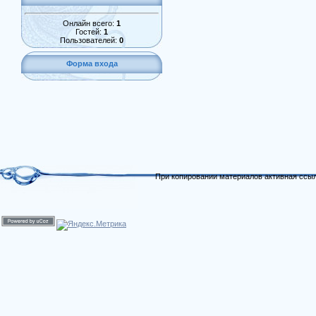
Онлайн всего:
1
Гостей:
1
Пользователей:
0
Форма входа
При копировании материалов активная ссыл