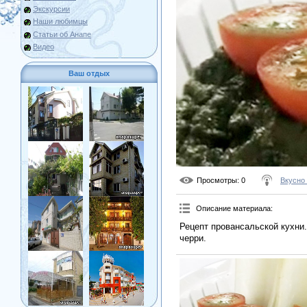
Экскурсии
Наши любимцы
Статьи об Анапе
Видео
Ваш отдых
Просмотры
: 0
Вкусно
Описание материала
:
Рецепт провансальской кухни
черри.