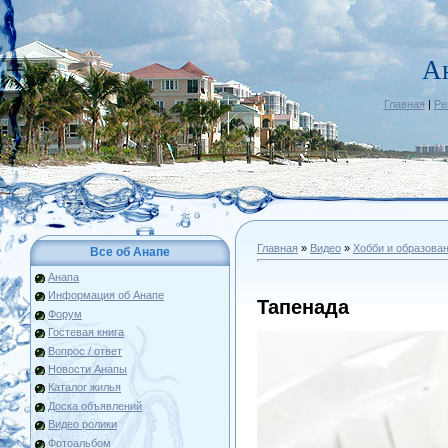
А
Главная
|
Ре
Главная
»
Видео
»
Хобби и образова
Все об Анапе
Анапа
Информация об Анапе
Тапенада
Форум
Гостевая книга
Вопрос / ответ
Новости Анапы
Каталог жилья
Доска объявлений
Видео ролики
Фотоальбом