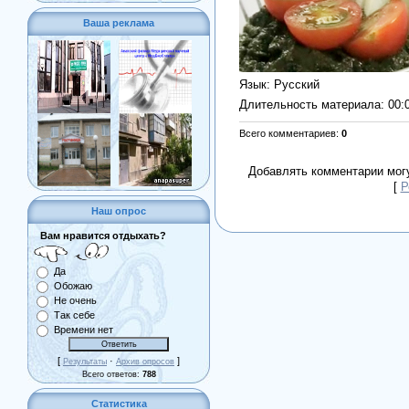
Ваша реклама
Язык
: Русский
Длительность материала
: 00:
Всего комментариев
:
0
Добавлять комментарии могу
[
Р
Наш опрос
Вам нравится отдыхать?
Да
Обожаю
Не очень
Так себе
Времени нет
[
·
]
Результаты
Архив опросов
Всего ответов:
788
Статистика