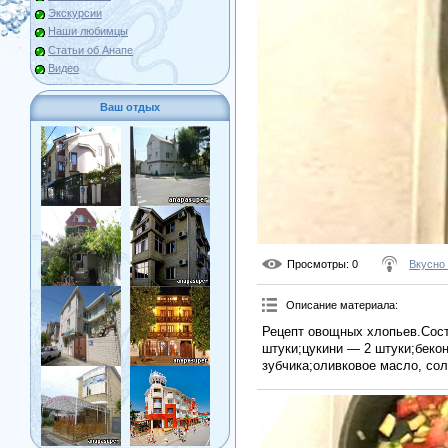
Экскурсии
Наши любимцы
Статьи об Анапе
Видео
Ваш отдых
Просмотры
: 0
Вкусно
Описание материала
:
Рецепт овощных хлопьев.Сос
штуки;цукини — 2 штуки;беко
зубчика;оливковое масло, сол