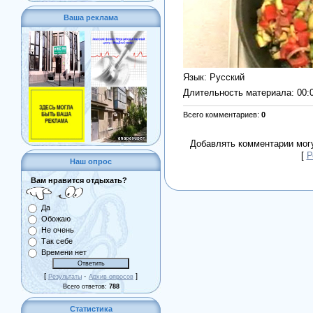
Ваша реклама
Язык
: Русский
Длительность материала
: 00:
Всего комментариев
:
0
Добавлять комментарии могу
[
Р
Наш опрос
Вам нравится отдыхать?
Да
Обожаю
Не очень
Так себе
Времени нет
[
·
]
Результаты
Архив опросов
Всего ответов:
788
Статистика