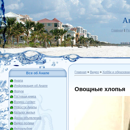
А
Главная
|
Ре
Главная
»
Видео
»
Хобби и образова
Все об Анапе
Анапа
Информация об Анапе
Овощные хлопья
Форум
Гостевая книга
Вопрос / ответ
Новости Анапы
Каталог жилья
Доска объявлений
Видео ролики
Фотоальбом