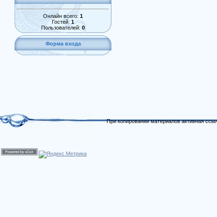
Онлайн всего:
1
Гостей:
1
Пользователей:
0
Форма входа
При копировании материалов активная ссыл