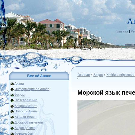
А
Главная
|
Ре
Главная
»
Видео
»
Хобби и образова
Все об Анапе
Анапа
Информация об Анапе
Морской язык печ
Форум
Гостевая книга
Вопрос / ответ
Новости Анапы
Каталог жилья
Доска объявлений
Видео ролики
Фотоальбом