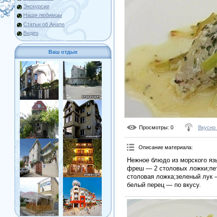
Экскурсии
Наши любимцы
Статьи об Анапе
Видео
Ваш отдых
Просмотры
: 0
Вкусно
Описание материала
:
Нежное блюдо из морского яз
фреш — 2 столовых ложки;пе
столовая ложка;зеленый лук 
белый перец — по вкусу.