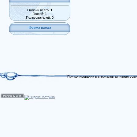
Онлайн всего:
1
Гостей:
1
Пользователей:
0
Форма входа
При копировании материалов активная ссыл