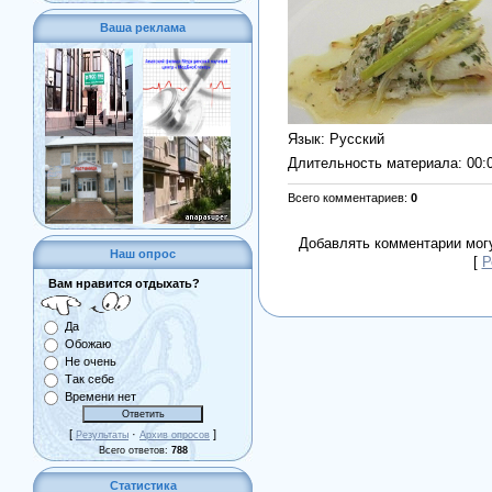
Ваша реклама
Язык
: Русский
Длительность материала
: 00:
Всего комментариев
:
0
Добавлять комментарии могу
Наш опрос
[
Р
Вам нравится отдыхать?
Да
Обожаю
Не очень
Так себе
Времени нет
[
·
]
Результаты
Архив опросов
Всего ответов:
788
Статистика