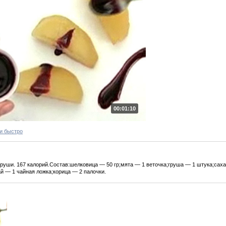
00:01:10
и быстро
груши. 167 калорий.Состав:шелковица — 50 гр;мята — 1 веточка;груша — 1 штука;саха
й — 1 чайная ложка;корица — 2 палочки.