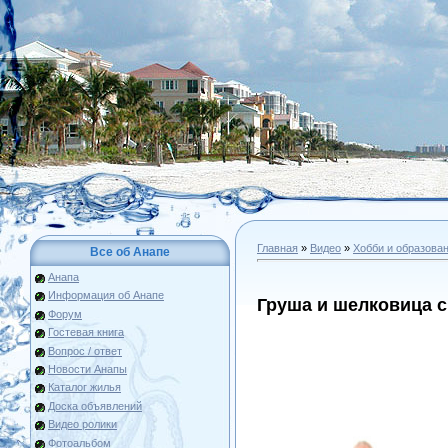
Главная
»
Видео
»
Хобби и образова
Все об Анапе
Анапа
Информация об Анапе
Груша и шелковица с
Форум
Гостевая книга
Вопрос / ответ
Новости Анапы
Каталог жилья
Доска объявлений
Видео ролики
Фотоальбом