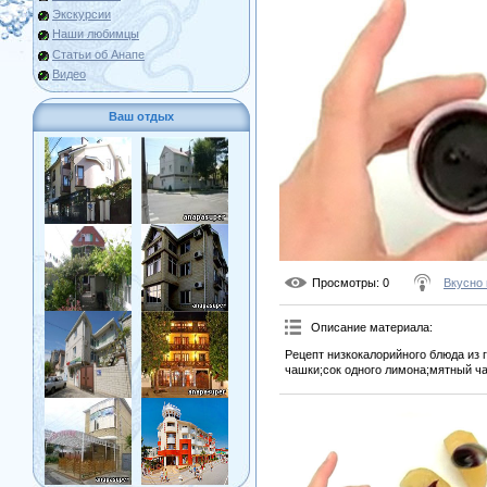
Экскурсии
Наши любимцы
Статьи об Анапе
Видео
Ваш отдых
Просмотры
: 0
Вкусно 
Описание материала
:
Рецепт низкокалорийного блюда из 
чашки;сок одного лимона;мятный ча