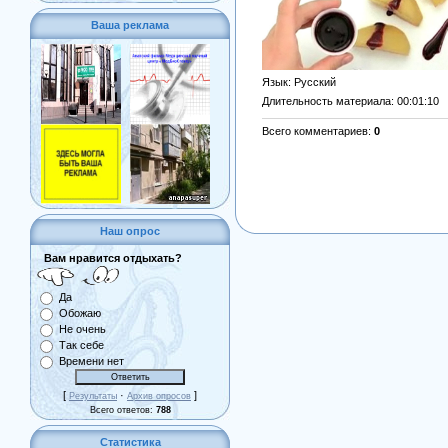
Ваша реклама
Язык
: Русский
Длительность материала
: 00:01:10
Всего комментариев
:
0
Наш опрос
Вам нравится отдыхать?
Да
Обожаю
Не очень
Так себе
Времени нет
[
·
]
Результаты
Архив опросов
Всего ответов:
788
Статистика