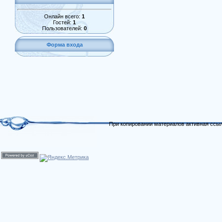
Онлайн всего:
1
Гостей:
1
Пользователей:
0
Форма входа
При копировании материалов активная ссыл