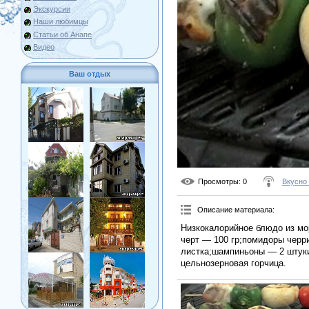
Экскурсии
Наши любимцы
Статьи об Анапе
Видео
Ваш отдых
Просмотры
: 0
Вкусно
Описание материала
:
Низкокалорийное блюдо из мор
черт — 100 гр;помидоры черр
листка;шампиньоны — 2 штуки
цельнозерновая горчица.