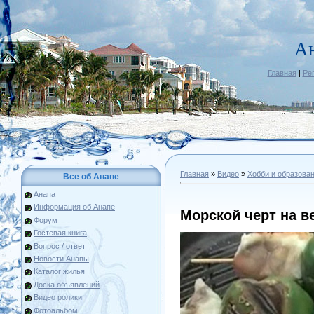
А
Главная
|
Ре
Главная
»
Видео
»
Хобби и образова
Все об Анапе
Анапа
Информация об Анапе
Морской черт на в
Форум
Гостевая книга
Вопрос / ответ
Новости Анапы
Каталог жилья
Доска объявлений
Видео ролики
Фотоальбом