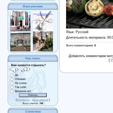
Ваша реклама
Язык
: Русский
Длительность материала
: 00:
Всего комментариев
:
0
Добавлять комментарии могу
Наш опрос
[
Р
Вам нравится отдыхать?
Да
Обожаю
Не очень
Так себе
Времени нет
[
·
]
Результаты
Архив опросов
Всего ответов:
788
Статистика