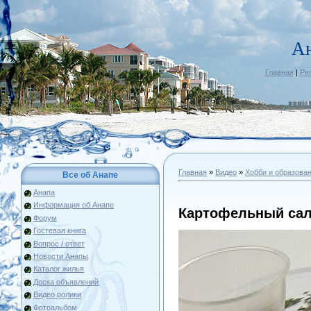
А
Главная
|
Ре
Главная
»
Видео
»
Хобби и образова
Все об Анапе
Анапа
Информация об Анапе
Картофельный сал
Форум
Гостевая книга
Вопрос / ответ
Новости Анапы
Каталог жилья
Доска объявлений
Видео ролики
Фотоальбом