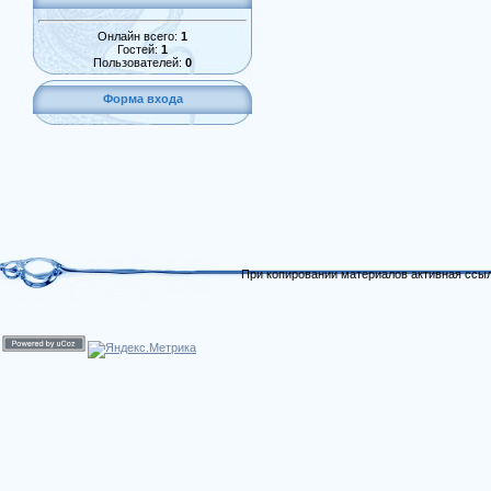
Онлайн всего:
1
Гостей:
1
Пользователей:
0
Форма входа
При копировании материалов активная ссыл