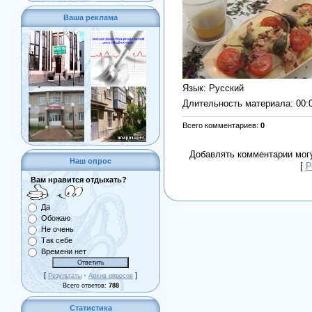
Ваша реклама
Язык
: Русский
Длительность материала
: 00:
Всего комментариев
:
0
Добавлять комментарии могу
Наш опрос
[
Р
Вам нравится отдыхать?
Да
Обожаю
Не очень
Так себе
Времени нет
[
·
]
Результаты
Архив опросов
Всего ответов:
788
Статистика