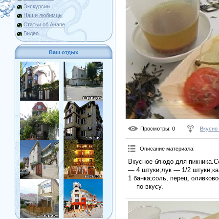
Экскурсии
Наши любимцы
Статьи об Анапе
Видео
Ваш отдых
Просмотры
: 0
Вкусно
Описание материала
:
Вкусное блюдо для пикника.С
— 4 штуки;лук — 1/2 штуки;к
1 банка;соль, перец, оливков
— по вкусу.