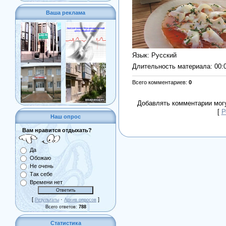
Ваша реклама
Язык
: Русский
Длительность материала
: 00:
Всего комментариев
:
0
Добавлять комментарии могу
[
Р
Наш опрос
Вам нравится отдыхать?
Да
Обожаю
Не очень
Так себе
Времени нет
[
·
]
Результаты
Архив опросов
Всего ответов:
788
Статистика