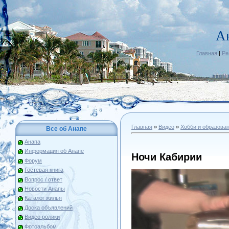
А
Главная
|
Ре
Главная
»
Видео
»
Хобби и образова
Все об Анапе
Анапа
Информация об Анапе
Ночи Кабирии
Форум
Гостевая книга
Вопрос / ответ
Новости Анапы
Каталог жилья
Доска объявлений
Видео ролики
Фотоальбом