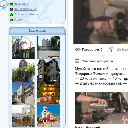
Экскурсии
Наши любимцы
Статьи об Анапе
Видео
Ваш отдых
Просмотры
: 0
Шейкер
Описание материала
:
Музой этого коктейля стала 
Федерико Феллини, девушка п
— 20 мл;триплекс — 40 мл;д
— 2 штуки;ананасовый сок — 
Язык
: Русский