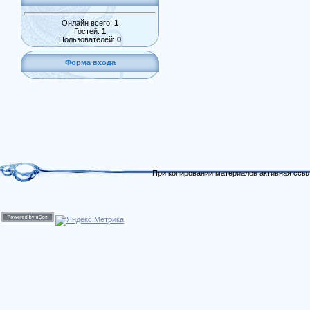
Онлайн всего:
1
Гостей:
1
Пользователей:
0
Форма входа
При копировании материалов активная ссыл