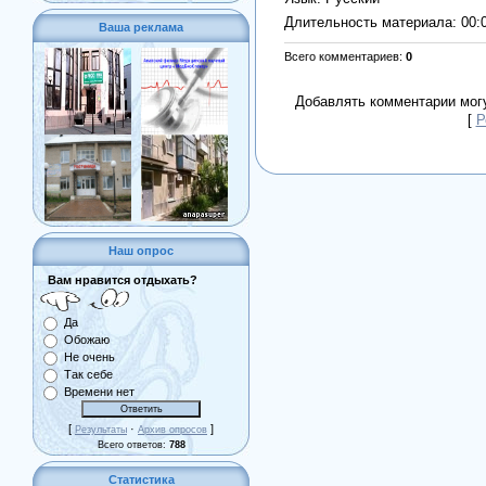
Длительность материала
: 00:
Ваша реклама
Всего комментариев
:
0
Добавлять комментарии могу
[
Р
Наш опрос
Вам нравится отдыхать?
Да
Обожаю
Не очень
Так себе
Времени нет
[
·
]
Результаты
Архив опросов
Всего ответов:
788
Статистика