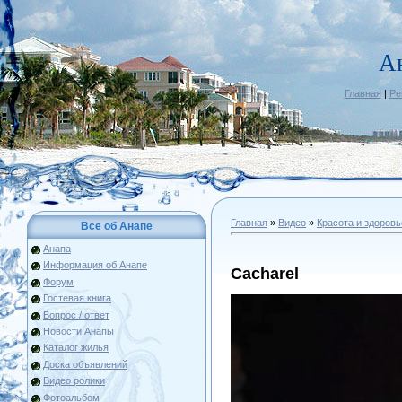
А
Главная
|
Ре
Главная
»
Видео
»
Красота и здоровь
Все об Анапе
Анапа
Информация об Анапе
Cacharel
Форум
Гостевая книга
Вопрос / ответ
Новости Анапы
Каталог жилья
Доска объявлений
Видео ролики
Фотоальбом