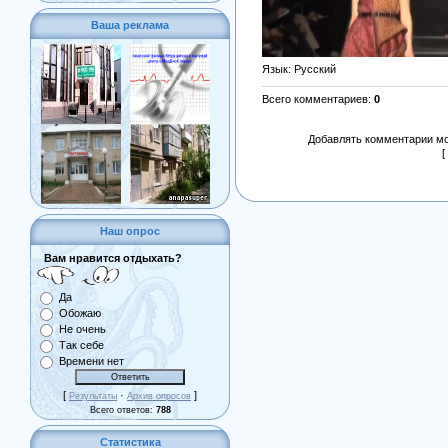
Ваша реклама
Язык
: Русский
Всего комментариев
:
0
Добавлять комментарии мо
[
Наш опрос
Вам нравится отдыхать?
Да
Обожаю
Не очень
Так себе
Времени нет
[
·
]
Результаты
Архив опросов
Всего ответов:
788
Статистика