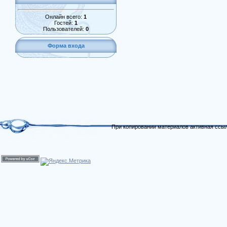
Онлайн всего:
1
Гостей:
1
Пользователей:
0
Форма входа
При копировании материалов активная ссыл