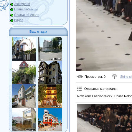
Экскурсии
Наши любимцы
Статьи об Анапе
Видео
Ваш отдых
Просмотры
: 0
Shine s
Описание материала
:
New York Fashion Week. Показ Ralph