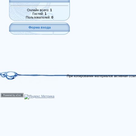
Онлайн всего:
1
Гостей:
1
Пользователей:
0
Форма входа
При копировании материалов активная ссыл