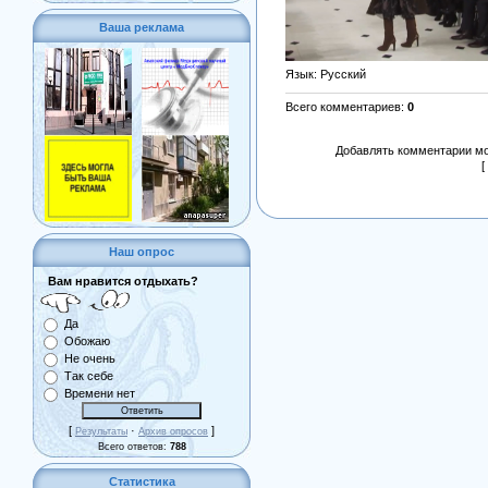
Ваша реклама
Язык
: Русский
Всего комментариев
:
0
Добавлять комментарии мо
[
Наш опрос
Вам нравится отдыхать?
Да
Обожаю
Не очень
Так себе
Времени нет
[
·
]
Результаты
Архив опросов
Всего ответов:
788
Статистика