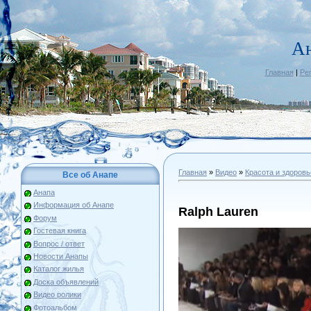
А
Главная
|
Ре
Главная
»
Видео
»
Красота и здоровь
Все об Анапе
Анапа
Информация об Анапе
Ralph Lauren
Форум
Гостевая книга
Вопрос / ответ
Новости Анапы
Каталог жилья
Доска объявлений
Видео ролики
Фотоальбом