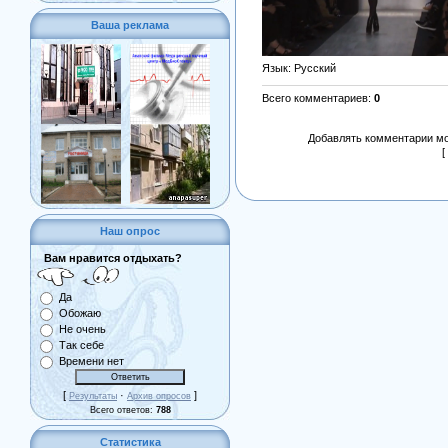
Ваша реклама
Язык
: Русский
Всего комментариев
:
0
Добавлять комментарии мо
[
Наш опрос
Вам нравится отдыхать?
Да
Обожаю
Не очень
Так себе
Времени нет
[
·
]
Результаты
Архив опросов
Всего ответов:
788
Статистика