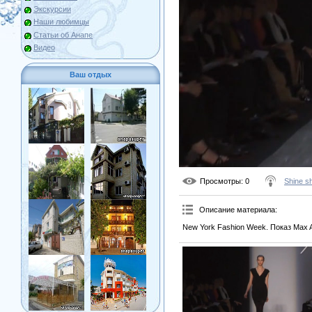
Экскурсии
Наши любимцы
Статьи об Анапе
Видео
Ваш отдых
Просмотры
: 0
Shine s
Описание материала
:
New York Fashion Week. Показ Max A