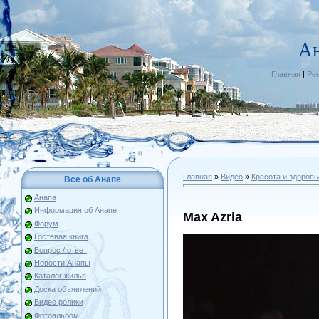
Ан
Главная
|
Ре
Главная
»
Видео
»
Красота и здоровь
Все об Анапе
Анапа
Информация об Анапе
Max Azria
Форум
Гостевая книга
Вопрос / ответ
Новости Анапы
Каталог жилья
Доска объявлений
Видео ролики
Фотоальбом