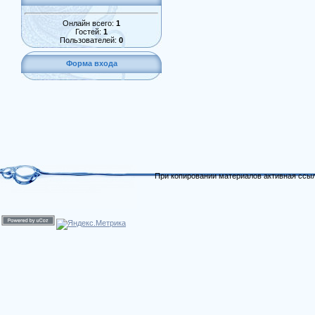
Онлайн всего:
1
Гостей:
1
Пользователей:
0
Форма входа
При копировании материалов активная ссыл