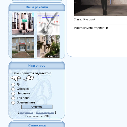
Ваша реклама
Язык
: Русский
Всего комментариев
:
0
Наш опрос
Вам нравится отдыхать?
Да
Обожаю
Не очень
Так себе
Времени нет
[
·
]
Результаты
Архив опросов
Всего ответов:
788
Статистика