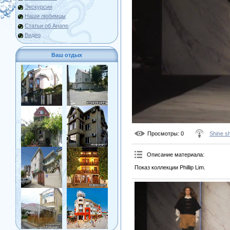
Экскурсии
Наши любимцы
Статьи об Анапе
Видео
Ваш отдых
Просмотры
: 0
Shine s
Описание материала
:
Показ коллекции Phillip Lim.