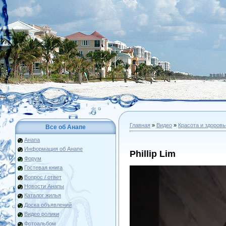
Главная
»
Видео
»
Красота и здоровь
Все об Анапе
Анапа
Информация об Анапе
Phillip Lim
Форум
Гостевая книга
Вопрос / ответ
Новости Анапы
Каталог жилья
Доска объявлений
Видео ролики
Фотоальбом