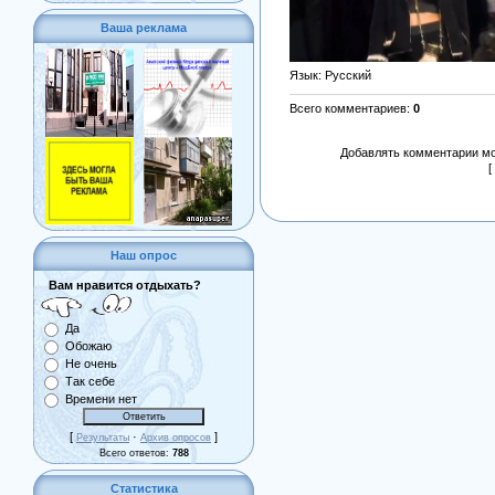
Ваша реклама
Язык
: Русский
Всего комментариев
:
0
Добавлять комментарии мо
[
Наш опрос
Вам нравится отдыхать?
Да
Обожаю
Не очень
Так себе
Времени нет
[
·
]
Результаты
Архив опросов
Всего ответов:
788
Статистика