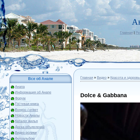
А
Главная
|
Ре
Главная
»
Видео
»
Красота и здоровь
Все об Анапе
Анапа
Информация об Анапе
Dolce & Gabbana
Форум
Гостевая книга
Вопрос / ответ
Новости Анапы
Каталог жилья
Доска объявлений
Видео ролики
Фотоальбом