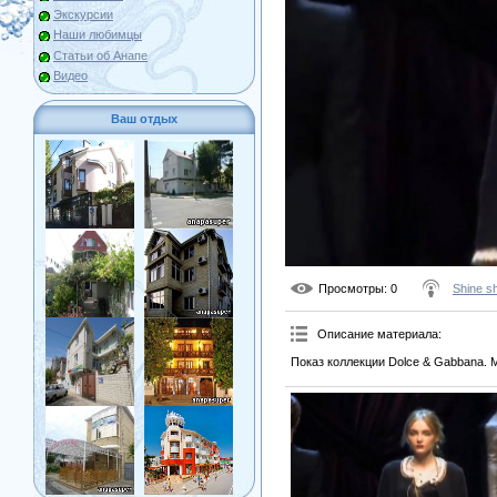
Экскурсии
Наши любимцы
Статьи об Анапе
Видео
Ваш отдых
Просмотры
: 0
Shine s
Описание материала
:
Показ коллекции Dolce & Gabbana. M