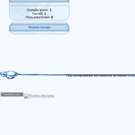
Онлайн всего:
1
Гостей:
1
Пользователей:
0
Форма входа
При копировании материалов активная ссыл