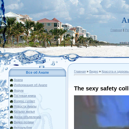
А
Главная
|
Ре
Главная
»
Видео
»
Красота и здоровь
Все об Анапе
Анапа
Информация об Анапе
The sexy safety col
Форум
Гостевая книга
Вопрос / ответ
Новости Анапы
Каталог жилья
Доска объявлений
Видео ролики
Фотоальбом