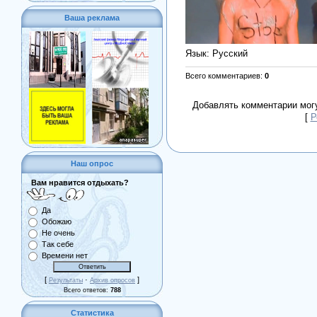
Ваша реклама
Язык
: Русский
Всего комментариев
:
0
Добавлять комментарии могу
[
Р
Наш опрос
Вам нравится отдыхать?
Да
Обожаю
Не очень
Так себе
Времени нет
[
·
]
Результаты
Архив опросов
Всего ответов:
788
Статистика