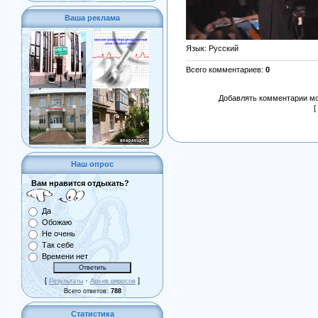
Ваша реклама
Язык
: Русский
Всего комментариев
:
0
Добавлять комментарии мо
[
Наш опрос
Вам нравится отдыхать?
Да
Обожаю
Не очень
Так себе
Времени нет
[
·
]
Результаты
Архив опросов
Всего ответов:
788
Статистика