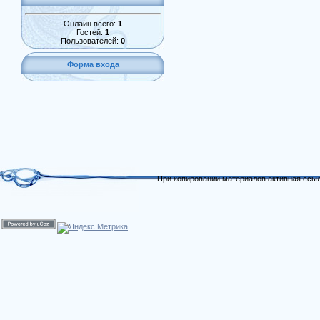
Онлайн всего:
1
Гостей:
1
Пользователей:
0
Форма входа
При копировании материалов активная ссыл