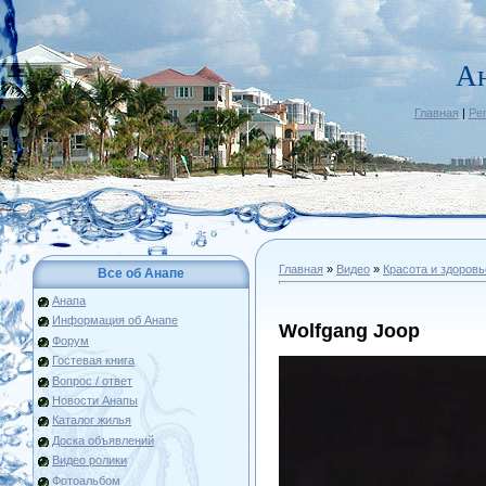
А
Главная
|
Ре
Главная
»
Видео
»
Красота и здоровь
Все об Анапе
Анапа
Информация об Анапе
Wolfgang Joop
Форум
Гостевая книга
Вопрос / ответ
Новости Анапы
Каталог жилья
Доска объявлений
Видео ролики
Фотоальбом