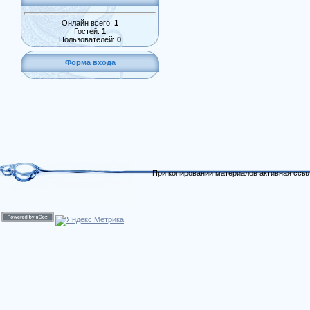
Онлайн всего:
1
Гостей:
1
Пользователей:
0
Форма входа
При копировании материалов активная ссыл