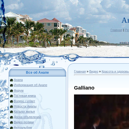
А
Главная
|
Ре
Главная
»
Видео
»
Красота и здоровь
Все об Анапе
Анапа
Информация об Анапе
Galliano
Форум
Гостевая книга
Вопрос / ответ
Новости Анапы
Каталог жилья
Доска объявлений
Видео ролики
Фотоальбом