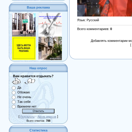
Ваша реклама
Язык
: Русский
Всего комментариев
:
0
Добавлять комментарии мо
[
Наш опрос
Вам нравится отдыхать?
Да
Обожаю
Не очень
Так себе
Времени нет
[
·
]
Результаты
Архив опросов
Всего ответов:
788
Статистика