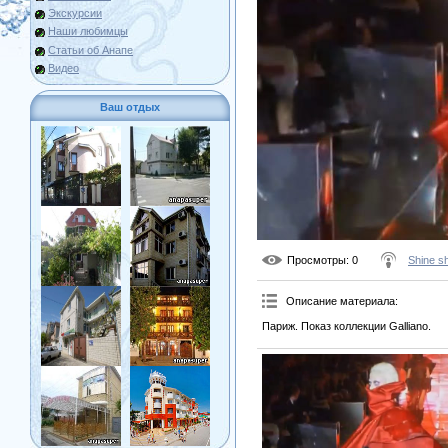
Экскурсии
Наши любимцы
Статьи об Анапе
Видео
Ваш отдых
Просмотры
: 0
Shine s
Описание материала
:
Париж. Показ коллекции Galliano.