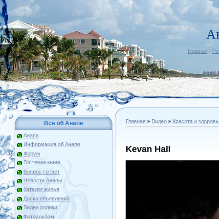
А
Главная
|
Ре
Главная
»
Видео
»
Красота и здоровь
Все об Анапе
Анапа
Информация об Анапе
Kevan Hall
Форум
Гостевая книга
Вопрос / ответ
Новости Анапы
Каталог жилья
Доска объявлений
Видео ролики
Фотоальбом