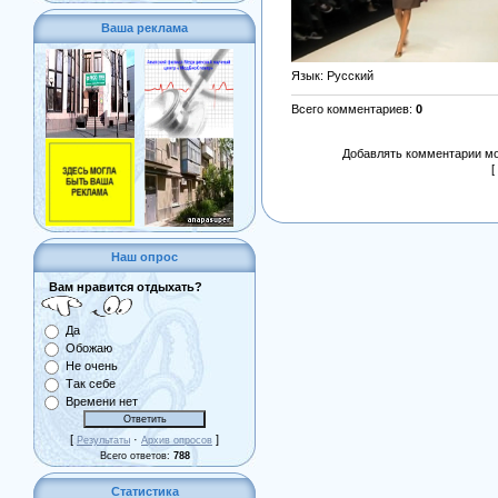
Ваша реклама
Язык
: Русский
Всего комментариев
:
0
Добавлять комментарии мо
[
Наш опрос
Вам нравится отдыхать?
Да
Обожаю
Не очень
Так себе
Времени нет
[
·
]
Результаты
Архив опросов
Всего ответов:
788
Статистика