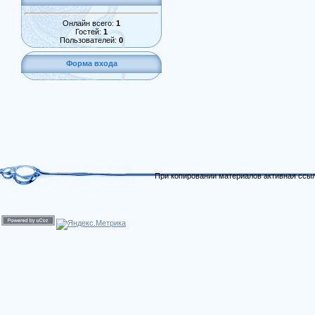
Онлайн всего:
1
Гостей:
1
Пользователей:
0
Форма входа
При копировании материалов активная ссыл