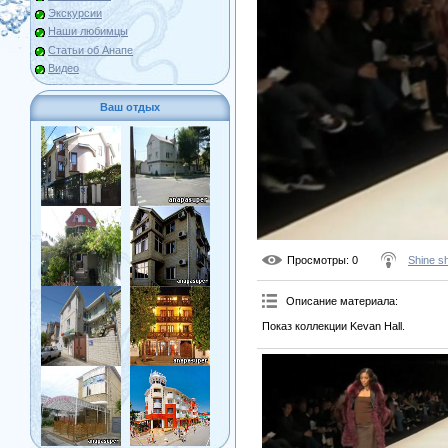
Экскурсии
Наши любимцы
Статьи об Анапе
Видео
Ваш отдых
Просмотры
: 0
Shine s
Описание материала
:
Показ коллекции Kevan Hall.