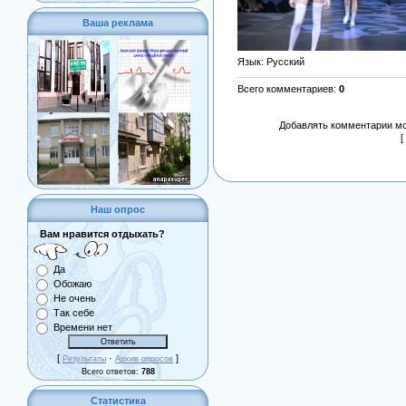
Ваша реклама
Язык
: Русский
Всего комментариев
:
0
Добавлять комментарии мо
[
Наш опрос
Вам нравится отдыхать?
Да
Обожаю
Не очень
Так себе
Времени нет
[
·
]
Результаты
Архив опросов
Всего ответов:
788
Статистика