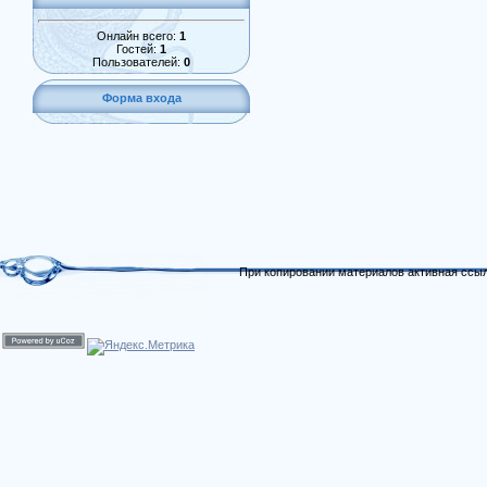
Онлайн всего:
1
Гостей:
1
Пользователей:
0
Форма входа
При копировании материалов активная ссыл