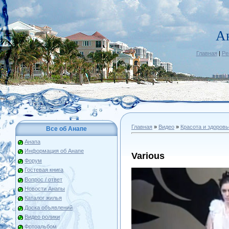
А
Главная
|
Ре
Главная
»
Видео
»
Красота и здоровь
Все об Анапе
Анапа
Информация об Анапе
Various
Форум
Гостевая книга
Вопрос / ответ
Новости Анапы
Каталог жилья
Доска объявлений
Видео ролики
Фотоальбом