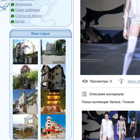
Экскурсии
Наши любимцы
Статьи об Анапе
Видео
Ваш отдых
Просмотры
: 0
Shine s
Описание материала
:
Показ коллекции Various. Гонконг.