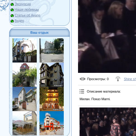
Экскурсии
Наши любимцы
Статьи об Анапе
Видео
Ваш отдых
Просмотры
: 0
Shine s
Описание материала
:
Милан. Показ Marni.