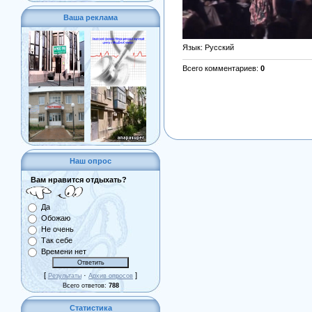
Ваша реклама
Язык
: Русский
Всего комментариев
:
0
Наш опрос
Вам нравится отдыхать?
Да
Обожаю
Не очень
Так себе
Времени нет
[
·
]
Результаты
Архив опросов
Всего ответов:
788
Статистика