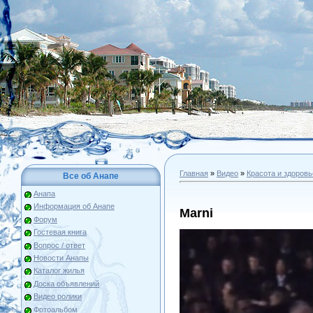
Главная
»
Видео
»
Красота и здоровь
Все об Анапе
Анапа
Информация об Анапе
Marni
Форум
Гостевая книга
Вопрос / ответ
Новости Анапы
Каталог жилья
Доска объявлений
Видео ролики
Фотоальбом