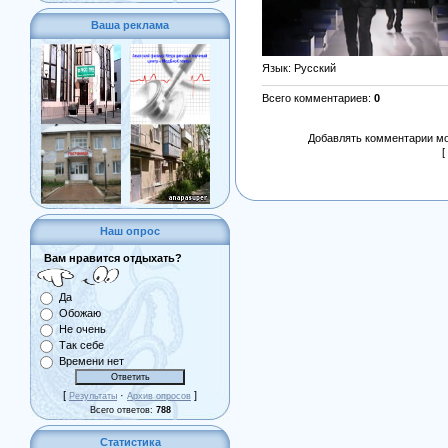
Ваша реклама
Язык
: Русский
Всего комментариев
:
0
Добавлять комментарии мо
[
Наш опрос
Вам нравится отдыхать?
Да
Обожаю
Не очень
Так себе
Времени нет
[
·
]
Результаты
Архив опросов
Всего ответов:
788
Статистика