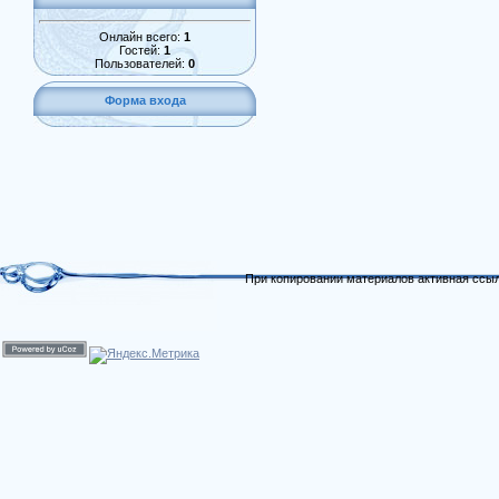
Онлайн всего:
1
Гостей:
1
Пользователей:
0
Форма входа
При копировании материалов активная ссыл