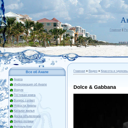
А
Главная
|
Ре
Главная
»
Видео
»
Красота и здоровь
Все об Анапе
Анапа
Информация об Анапе
Dolce & Gabbana
Форум
Гостевая книга
Вопрос / ответ
Новости Анапы
Каталог жилья
Доска объявлений
Видео ролики
Фотоальбом