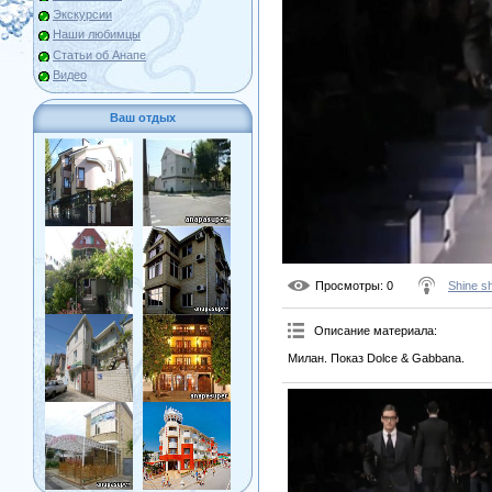
Экскурсии
Наши любимцы
Статьи об Анапе
Видео
Ваш отдых
Просмотры
: 0
Shine s
Описание материала
:
Милан. Показ Dolce & Gabbana.