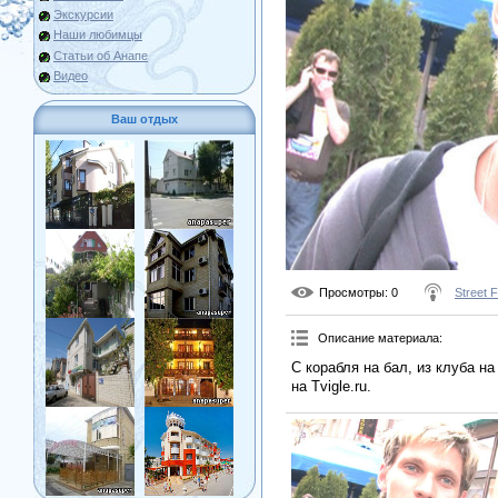
Экскурсии
Наши любимцы
Статьи об Анапе
Видео
Ваш отдых
Просмотры
: 0
Street 
Описание материала
:
С корабля на бал, из клуба на
на Tvigle.ru.