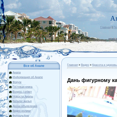
А
Главная
|
Ре
Главная
»
Видео
»
Красота и здоровь
Все об Анапе
Анапа
Информация об Анапе
Дань фигурному к
Форум
Гостевая книга
Вопрос / ответ
Новости Анапы
Каталог жилья
Доска объявлений
Видео ролики
Фотоальбом