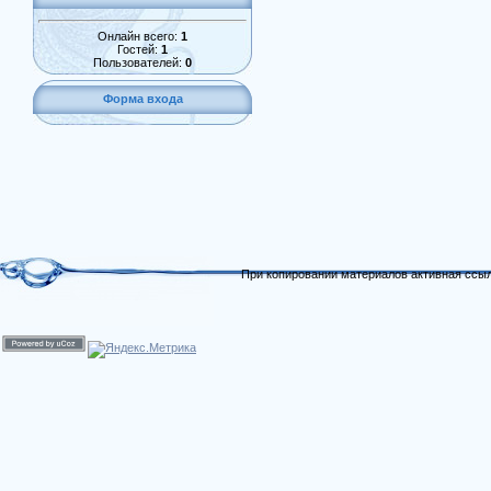
Онлайн всего:
1
Гостей:
1
Пользователей:
0
Форма входа
При копировании материалов активная ссыл