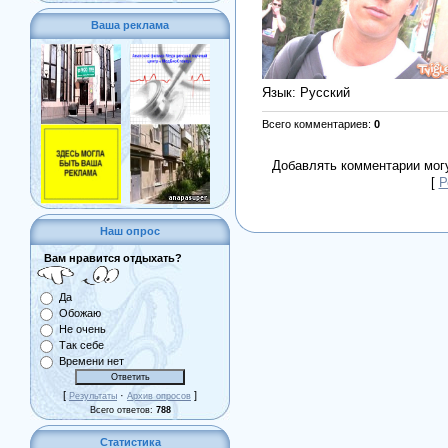
Ваша реклама
Язык
: Русский
Всего комментариев
:
0
Добавлять комментарии могу
[
Р
Наш опрос
Вам нравится отдыхать?
Да
Обожаю
Не очень
Так себе
Времени нет
[
·
]
Результаты
Архив опросов
Всего ответов:
788
Статистика